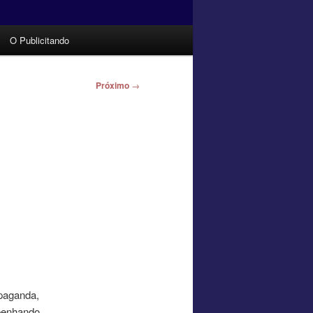
O Publicitando
Próximo
→
paganda,
penhando