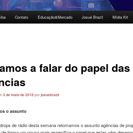
íba
Contato
Educação&Mercado
Josué Brazil
Mídia Kit
tamos a falar do papel das
ncias
em
3 de maio de 2018
por
josuebrazil
s o assunto
drops de rádio desta semana retomamos o assunto agências de pro
 de forma um pouco mais específica o papel que estas vêm desem