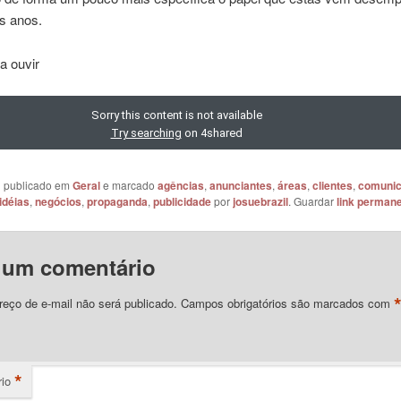
s anos.
a ouvir
oi publicado em
Geral
e marcado
agências
,
anunciantes
,
áreas
,
clientes
,
comuni
idéias
,
negócios
,
propaganda
,
publicidade
por
josuebrazil
. Guardar
link perman
 um comentário
eço de e-mail não será publicado.
Campos obrigatórios são marcados com
*
io