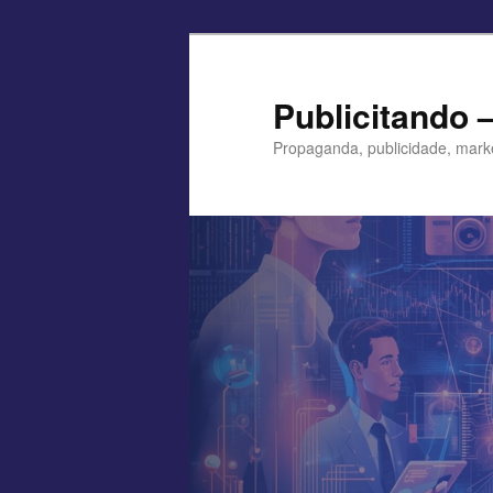
Pular
para
o
Publicitando 
conteúdo
Propaganda, publicidade, mark
principal