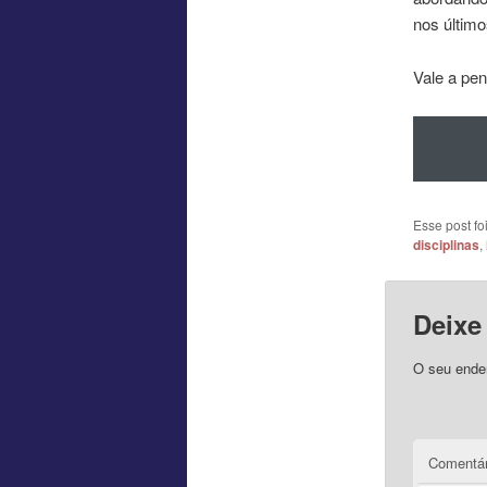
nos último
Vale a pen
Esse post f
disciplinas
,
Deixe
O seu ender
Comentár