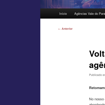
Menu
Início
Agências Vale do Para
principal
Navegação
←
Anterior
de
posts
Vol
agê
Publicado 
Retomamo
No nosso 
abordando