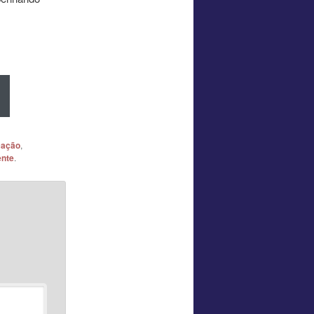
cação
,
ente
.
*