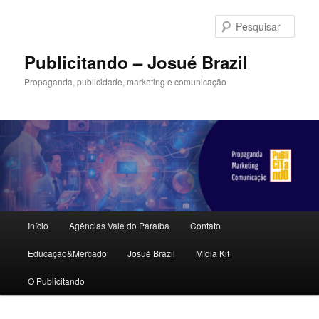
Pular
para
Pesqu
o
conteúdo
Publicitando – Josué Brazil
principal
Propaganda, publicidade, marketing e comunicação
Menu
Início
Agências Vale do Paraíba
Contato
principal
Educação&Mercado
Josué Brazil
Mídia Kit
O Publicitando