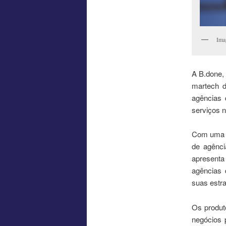
Ima
A B.done,
martech d
agências 
serviços 
Com uma m
de agênci
apresenta
agências 
suas estra
Os produt
negócios 