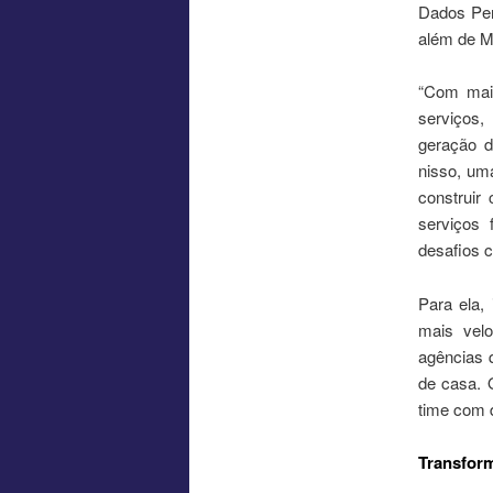
Dados Per
além de Me
“Com mais
serviços,
geração d
nisso, um
construir
serviços 
desafios 
Para ela,
mais velo
agências 
de casa. 
time com d
Transfor