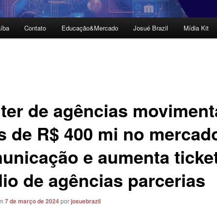
íba
Contato
Educação&Mercado
Josué Brazil
Mídia Kit
ter de agências moviment
s de R$ 400 mi no mercad
unicação e aumenta ticke
io de agências parcerias
em
7 de março de 2024
por
josuebrazil