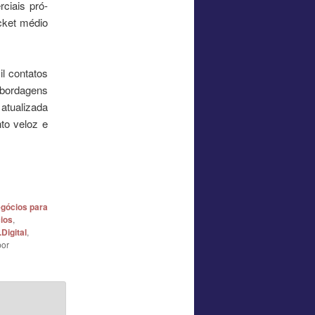
ciais pró-
cket médio
l contatos
abordagens
 atualizada
to veloz e
egócios para
ios
,
Digital
,
or