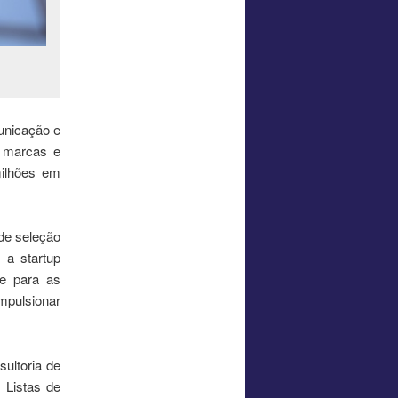
unicação e
e marcas e
milhões em
de seleção
 a startup
te para as
mpulsionar
ultoria de
 Listas de