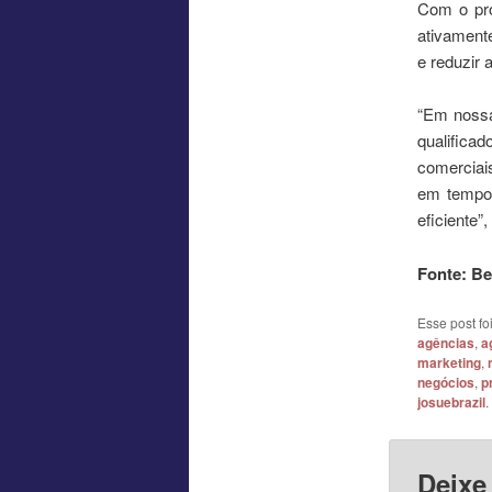
Com o pro
ativament
e reduzir 
“Em nossa
qualifica
comerciais
em tempo 
eficiente”
Fonte: B
Esse post f
agências
,
a
marketing
,
negócios
,
p
josuebrazil
.
Deixe