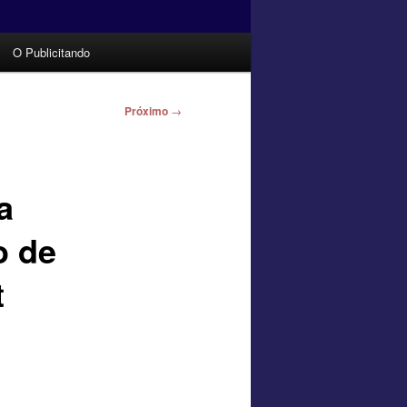
O Publicitando
Próximo
→
a
o de
t