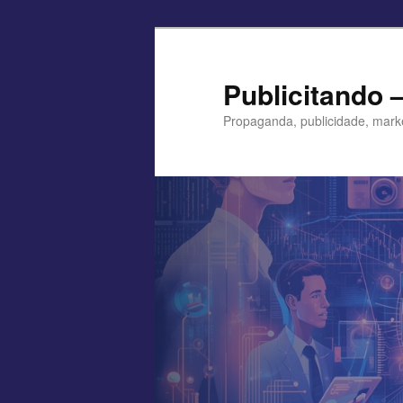
Pular
para
o
Publicitando 
conteúdo
Propaganda, publicidade, mark
principal