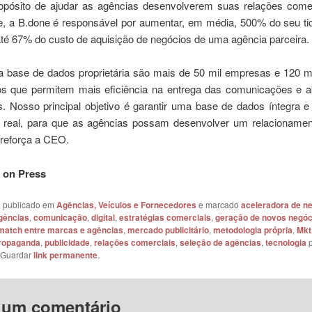
pósito de ajudar as agências desenvolverem suas relações comer
e, a B.done é responsável por aumentar, em média, 500% do seu ti
até 67% do custo de aquisição de negócios de uma agência parceira.
 base de dados proprietária são mais de 50 mil empresas e 120 mi
dos que permitem mais eficiência na entrega das comunicações e 
. Nosso principal objetivo é garantir uma base de dados íntegra e
real, para que as agências possam desenvolver um relacionamen
, reforça a CEO.
e on Press
oi publicado em
Agências, Veículos e Fornecedores
e marcado
aceleradora de n
gências
,
comunicação
,
digital
,
estratégias comerciais
,
geração de novos negóc
match entre marcas e agências
,
mercado publicitário
,
metodologia própria
,
Mkt.
ropaganda
,
publicidade
,
relações comerciais
,
seleção de agências
,
tecnologia
p
 Guardar
link permanente
.
 um comentário