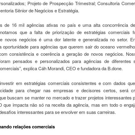
sonalizados; Projeto de Prospecção Trimestral; Consultoria Comerc
ntoria Sênior de Negócios e Estratégia.
 de 16 mil agências ativas no país e uma alta concorrência d
 notamos que a falta de priorização de estratégias comerciais 
e novos negócios é uma dor latente e generalizada no setor. 
a oportunidade para agências que querem sair do oceano vermelh
 com consistência e coerência a geração de novos negócios. No
foram pensados e personalizados para agências de diferentes 
comerciais”, explica Cáh Morandi, CEO e fundadora da B.done.
 investir em estratégias comerciais consistentes e com dados qu
cidade para chegar nas empresas e decisores certos, será cr
que buscam se manter no mercado e trazer projetos interessantes p
O que impacta não só na receita da agência, mas em todo o enga
esafios interessantes para se envolver em suas carreiras.
mando relações comerciais