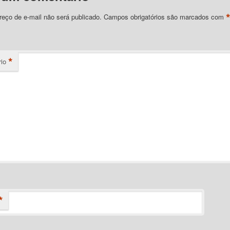
eço de e-mail não será publicado.
Campos obrigatórios são marcados com
*
io
*