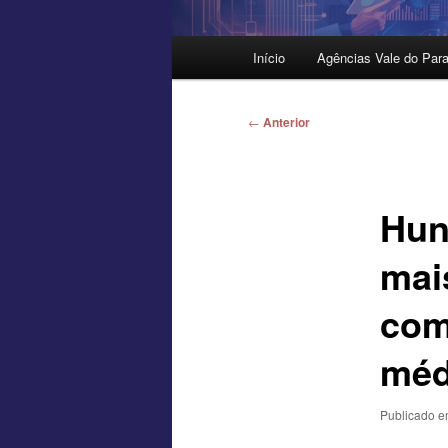
Menu
Início
Agências Vale do Para
principal
Navegação
←
Anterior
de
posts
Hun
mai
com
méd
Publicado 