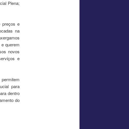
ial Plena;
e preços e
focadas na
Enxergamos
o e querem
ssos novos
serviços e
e permitem
ucial para
ara dentro
jamento do