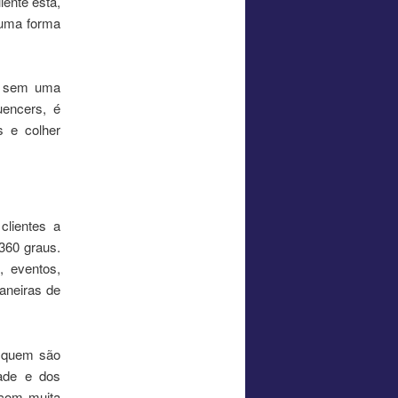
iente está,
 uma forma
to sem uma
uencers, é
s e colher
clientes a
360 graus.
 eventos,
aneiras de
r quem são
dade e dos
 com muita