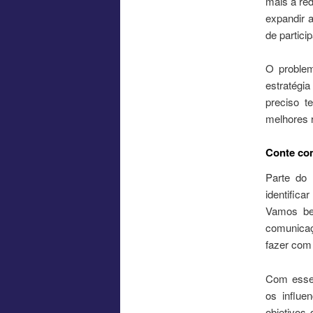
mais a red
expandir 
de partic
O problem
estratégi
preciso t
melhores 
Conte com
Parte do 
identific
Vamos be
comunicaç
fazer com 
Com esse 
os influe
objetivos