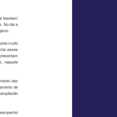
se baseiam
. No dia a
gócio.
conta muito
ctar esses
apresentam
e, naquele
amento das
ramento de
e ampliando
esempenho