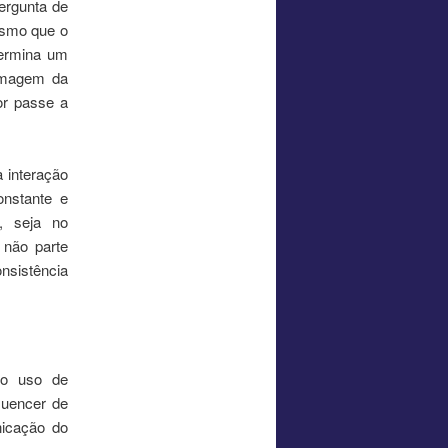
ergunta de
esmo que o
termina um
 imagem da
or passe a
a interação
onstante e
, seja no
 não parte
nsistência
no uso de
luencer de
nicação do