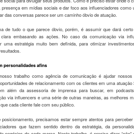
e social para divulgar seus produtos. Como é preciso estar onde o cl
a presença em mídias sociais e dar foco aos influenciadores como
ipar das conversas parece ser um caminho óbvio de atuação.
a de tudo o que parece óbvio, porém, é assumir que dará cer
a clara embasando as ações. No caso da comunicação via infl
er uma estratégia muito bem definida, para otimizar investimento
resultados.
 personalidades afins
nosso trabalho como agência de comunicação é ajudar nossos 
ar oportunidades de relacionamento com os clientes em uma atuação 
m além da assessoria de imprensa para buscar, em podcasts,
ão via influencers e uma série de outras maneiras, as melhores m
que cada cliente fale com seu público.
posicionamento, precisamos estar sempre atentos para percebe
nciadores que fazem sentido dentro da estratégia, da personali
 de negócios de cada marca. Neste trabalho, é preciso dizer “não”