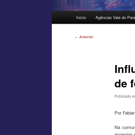
Menu
Início
Agências Vale do Para
principal
Navegação
←
Anterior
de
posts
Inf
de 
Publicado 
Por Fabia
Na comuni
aspectos 