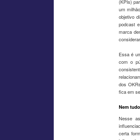
(KPIs) pa
um milhão
objetivo 
podcast e
marca den
considerar
Essa é uma
com o púb
consiste
relaciona
dos OKRs 
fica em s
Nem tudo 
Nesse as
influenci
certa for