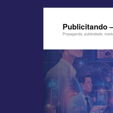
Pular
para
o
Publicitando 
conteúdo
Propaganda, publicidade, mark
principal