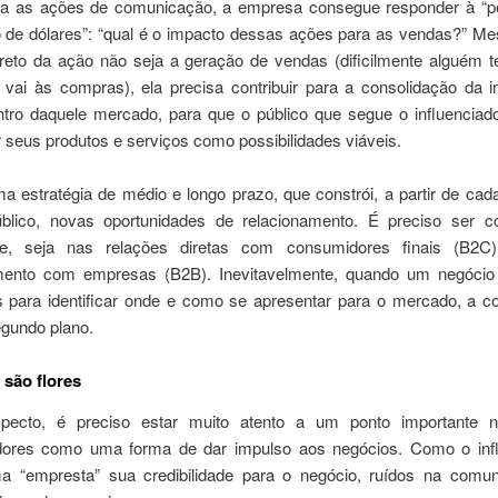
ra as ações de comunicação, a empresa consegue responder à “p
 de dólares”: “qual é o impacto dessas ações para as vendas?” M
direto da ação não seja a geração de vendas (dificilmente alguém 
 vai às compras), ela precisa contribuir para a consolidação da
tro daquele mercado, para que o público que segue o influenciad
 seus produtos e serviços como possibilidades viáveis.
 estratégia de médio e longo prazo, que constrói, a partir de cad
lico, novas oportunidades de relacionamento. É preciso ser c
nte, seja nas relações diretas com consumidores finais (B2C)
mento com empresas (B2B). Inevitavelmente, quando um negócio
para identificar onde e como se apresentar para o mercado, a co
egundo plano.
são flores
pecto, é preciso estar muito atento a um ponto importante 
adores como uma forma de dar impulso aos negócios. Como o inf
ma “empresta” sua credibilidade para o negócio, ruídos na comu