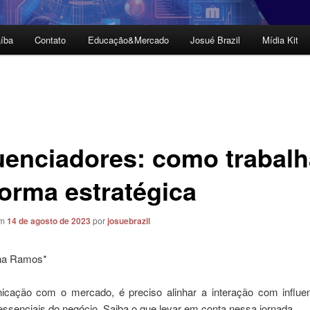
íba
Contato
Educação&Mercado
Josué Brazil
Mídia Kit
luenciadores: como trabalh
forma estratégica
em
14 de agosto de 2023
por
josuebrazil
na Ramos*
cação com o mercado, é preciso alinhar a interação com influ
essenciais do negócio. Saiba o que levar em conta nessa jornada