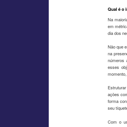
Qual é o 
Na maiori
em métric
dia dos ne
Não que es
na presen
números a
esses obj
momento, 
Estrutura
ações com
forma cons
seu tíquet
Com o us