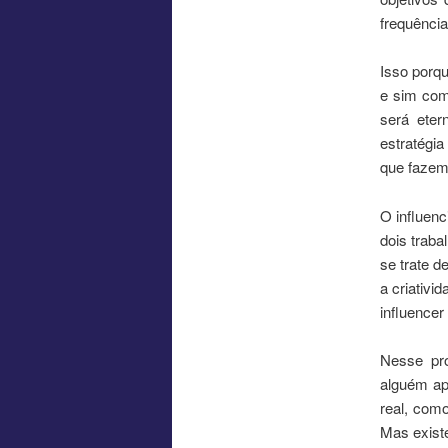
frequência
Isso porq
e sim com
será eter
estratégi
que fazem
O influen
dois traba
se trate d
a criativ
influencer
Nesse pro
alguém ap
real, com
Mas exist