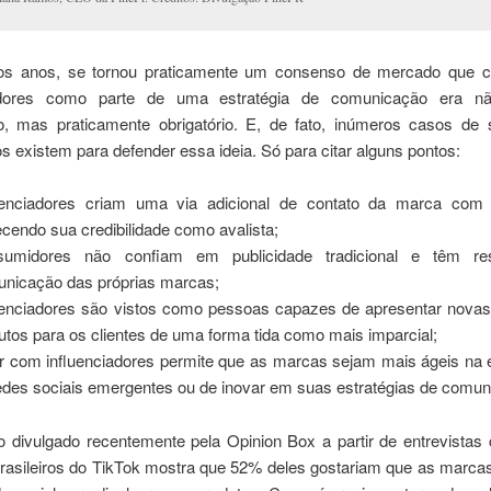
os anos, se tornou praticamente um consenso de mercado que 
iadores como parte de uma estratégia de comunicação era n
o, mas praticamente obrigatório. E, de fato, inúmeros casos de
 existem para defender essa ideia. Só para citar alguns pontos:
uenciadores criam uma via adicional de contato da marca com 
ecendo sua credibilidade como avalista;
sumidores não confiam em publicidade tradicional e têm re
nicação das próprias marcas;
uenciadores são vistos como pessoas capazes de apresentar nova
utos para os clientes de uma forma tida como mais imparcial;
r com influenciadores permite que as marcas sejam mais ágeis na 
edes sociais emergentes ou de inovar em suas estratégias de comun
 divulgado recentemente pela Opinion Box a partir de entrevistas
brasileiros do TikTok mostra que 52% deles gostariam que as marc