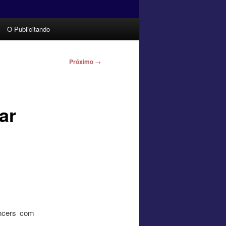
O Publicitando
Próximo
→
ar
encers com