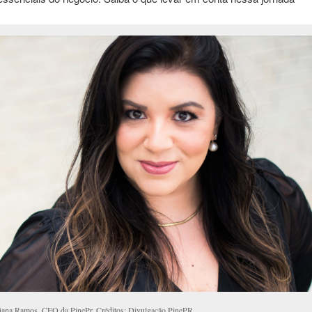
iana Ramos, CEO da PinePr. Créditos: Divulgação PinePR