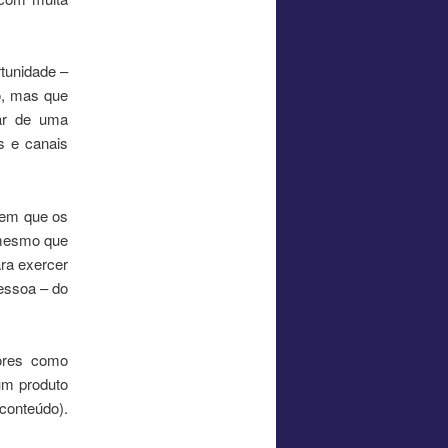
tunidade –
o, mas que
lar de uma
s e canais
 em que os
, mesmo que
ara exercer
essoa – do
dores como
um produto
conteúdo).