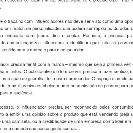
.
ue o trabalho com influenciadores não deve ser visto como uma opor
o um match de personalidades que poderá ser rápido ou duradour
no enquanto dure (como diria o poeta). Por isso, o principal pi
a de comunicação via influencers é identificar quais são as pessoa
 sentido para a marca e para o consumidor.
ciador precisa ter fit com a marca – mesmo que seja a primeira vez
lham juntos. O público-alvo e o tom de voz precisam fazer sentido
e uma ação de guerrilha, feita para surpreender. O espaço é amplo p
idade, mas é preciso estabelecer uma comunicação de pessoa para p
 para a audiência.
cesso, o influenciador precisa ser reconhecido pelos consumi
to a emitir uma opinião sobre o produto que está vendendo (seja 
o uma camiseta, ou a credibilidade de uma empresa como líder em 
e uma camada que pouca gente aborda…