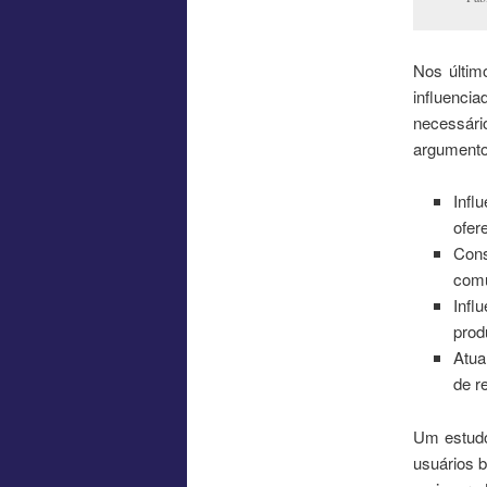
Nos últim
influenc
necessári
argumentos
Infl
ofer
Con
comu
Infl
prod
Atua
de r
Um estudo
usuários 