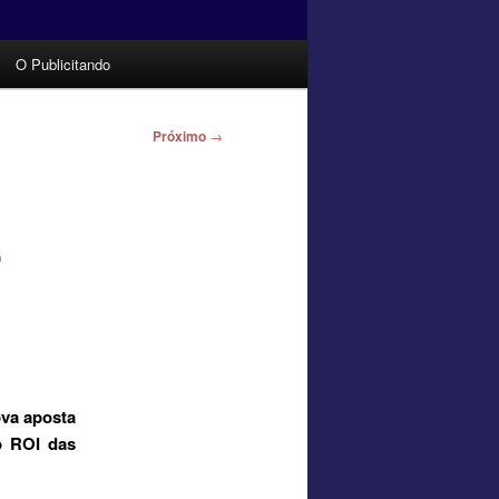
O Publicitando
Próximo
→
o
ova aposta
o ROI das