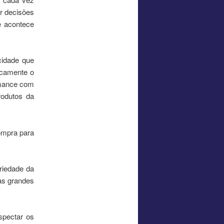
r decisões
e acontece
cidade que
icamente o
rmance com
odutos da
ompra para
oriedade da
as grandes
spectar os