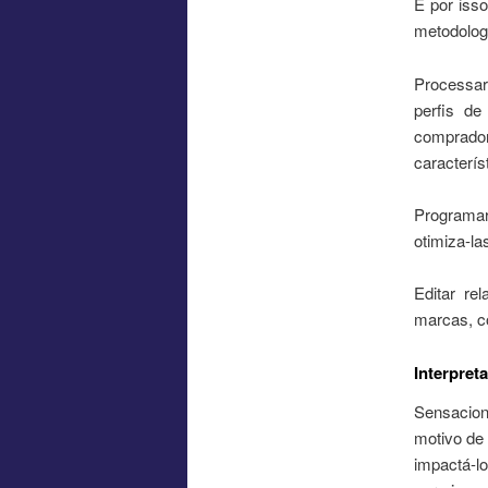
É por iss
metodolog
Processar
perfis de
comprado
característ
Programar
otimiza-la
Editar re
marcas, co
Interpret
Sensacion
motivo de
impactá-lo