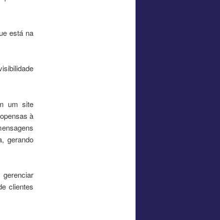
ue está na
isibilidade
m um site
propensas à
mensagens
a, gerando
 gerenciar
e clientes