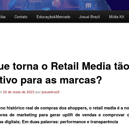
íba
Contato
Educação&Mercado
Josué Brazil
Mídia Kit
ue torna o Retail Media tã
ativo para as marcas?
em
25 de maio de 2023
por
josuebrazil
no histórico real de compras dos shoppers, o retail media é a n
ores de marketing para gerar uplift de vendas e comprovar 
 digitais; Em duas palavras: performance e transparência