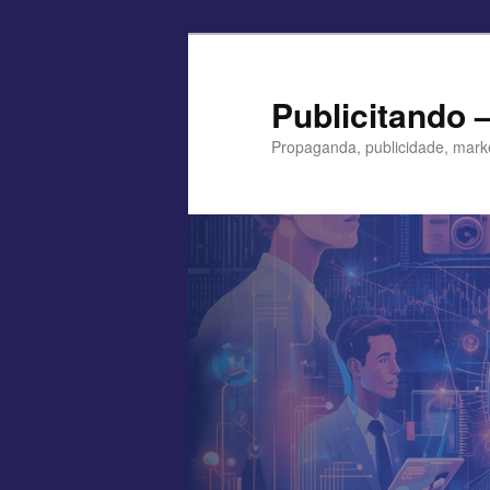
Pular
para
o
Publicitando 
conteúdo
Propaganda, publicidade, mark
principal