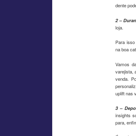
dente pod
2 – Dura
loja.
Para isso 
na boa cat
Vamos da
varejista,
venda. P
personali
uplift nas
3 – Depo
insights 
para, enf