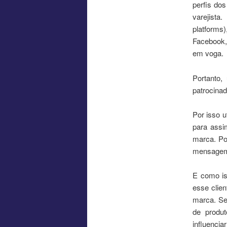
perfis do
varejist
platforms)
Facebook, 
em voga.
Portanto,
patrocina
Por isso u
para assi
marca. Po
mensagem 
E como iss
esse clie
marca. Se
de produt
influenci