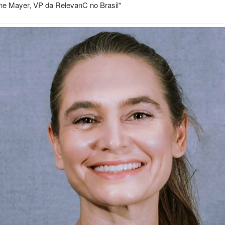
ine Mayer, VP da RelevanC no Brasil*