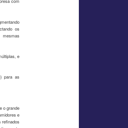
mpresa com
egmentando
actando os
as mesmas
ltiplas, e
e) para as
e o grande
umidores e
s refinados