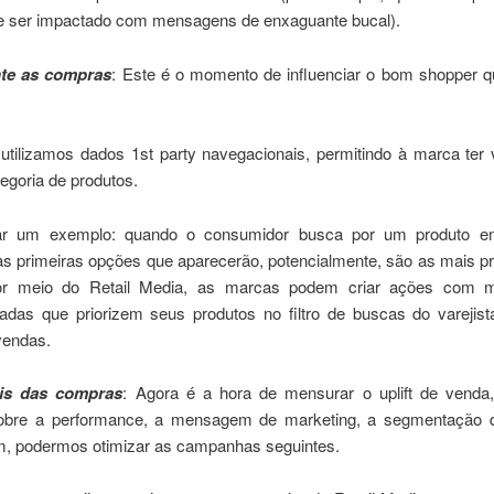
e ser impactado com mensagens de enxaguante bucal).
nte as compras
: Este é o momento de influenciar o bom shopper q
utilizamos dados 1st party navegacionais, permitindo à marca ter v
egoria de produtos.
r um exemplo: quando o consumidor busca por um produto e
 as primeiras opções que aparecerão, potencialmente, são as mais 
or meio do Retail Media, as marcas podem criar ações com 
zadas que priorizem seus produtos no filtro de buscas do varejist
 vendas.
is das compras
: Agora é a hora de mensurar o uplift de venda,
sobre a performance, a mensagem de marketing, a segmentação d
im, podermos otimizar as campanhas seguintes.