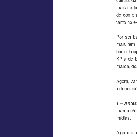
mais se f
de compra
tanto no 
Por ser b
mais tem 
bom shopp
KPIs de 
marca, dos
Agora, va
influencia
1 – Ante
marca e/o
mídias.
Algo que 