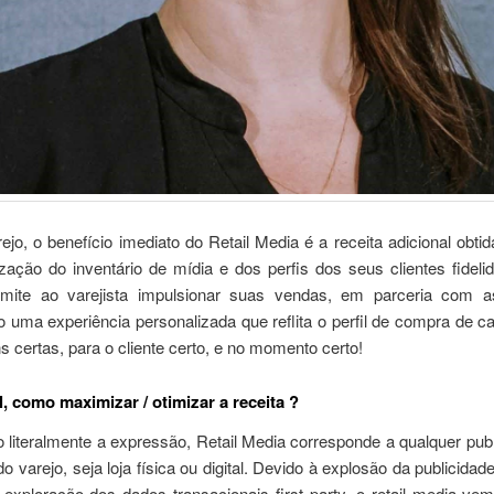
ejo, o benefício imediato do Retail Media é a receita adicional obti
zação do inventário de mídia e dos perfis dos seus clientes fideli
rmite ao varejista impulsionar suas vendas, em parceria com 
 uma experiência personalizada que reflita o perfil de compra de ca
certas, para o cliente certo, e no momento certo!
l, como maximizar / otimizar a receita ?
 literalmente a expressão, Retail Media corresponde a qualquer pub
o varejo, seja loja física ou digital. Devido à explosão da publicidade 
 exploração dos dados transacionais first party, o retail media v