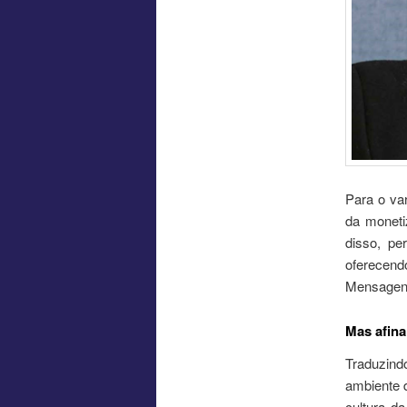
Para o var
da moneti
disso, pe
oferecendo
Mensagens 
Mas afina
Traduzindo
ambiente d
cultura da