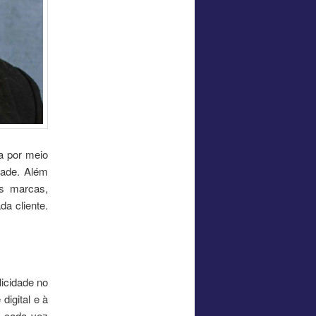
da por meio
dade. Além
as marcas,
da cliente.
licidade no
digital e à
em cada vez