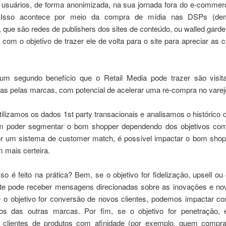
s usuários, de forma anonimizada, na sua jornada fora do e-commer
a. Isso acontece por meio da compra de mídia nas DSPs (de
, que são redes de publishers dos sites de conteúdo, ou walled gar
com o objetivo de trazer ele de volta para o site para apreciar a
 um segundo benefício que o Retail Media pode trazer são visita
das pelas marcas, com potencial de acelerar uma re-compra no varej
tilizamos os dados 1st party transacionais e analisamos o histórico
m poder segmentar o bom shopper dependendo dos objetivos com
r um sistema de customer match, é possível impactar o bom sho
mais certeira.
o é feito na prática? Bem, se o objetivo for fidelização, upsell ou 
nte pode receber mensagens direcionadas sobre as inovações e no
 o objetivo for conversão de novos clientes, podemos impactar c
os das outras marcas. Por fim, se o objetivo for penetração, 
ar clientes de produtos com afinidade (por exemplo, quem compr