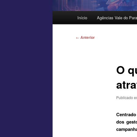
Menu
Início
Agências Vale do Para
principal
Navegação
←
Anterior
de
posts
O q
atr
Publicado 
Centrado 
dos gest
campanhas