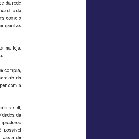
ce da rede
mand side
dens como o
s campanhas
s na loja,
o.
 de compra,
erciais da
pper com a
cross sell,
vidades da
ompradores
é possível
a pasta de