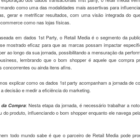
irmando como uma das modalidades mais assertivas para influencia
s, gerar e metrificar resultados, com uma visão integrada do qu
e-commerce como nas lojas físicas.
aseada em dados 1st Party, o Retail Media é o segmento da publi
se mostrado eficaz para que as marcas possam impactar especif
er ao longo da sua jornada, possibilitando a mensuração da perfo
business, lembrando que o bom shopper é aquele que compra pr
 concorrentes ou ainda itens afins.
mos explicar como os dados 1st party acompanham a jornada de c
r a decisão e medir a eficiência do marketing.
s da Compra
: Nesta etapa da jornada, é necessário trabalhar a not
u do produto, influenciando o bom shopper enquanto ele navega pel
nem todo mundo sabe é que o parceiro de Retail Media pode pro