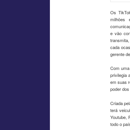
Os TikTok
milhões 
comunicaç
e vão con
transmita
cada ocas
gerente d
Com uma e
privilegi
em suas re
poder dos
Criada pe
terá veic
Youtube, 
todo o paí