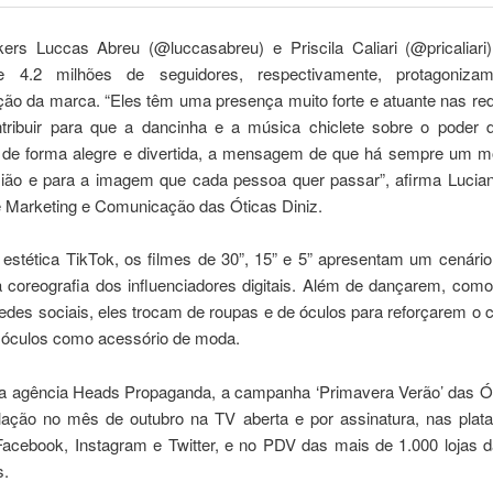
ers Luccas Abreu (@luccasabreu) e Priscila Caliari (@pricaliari
e 4.2 milhões de seguidores, respectivamente, protagoniz
ão da marca. “Eles têm uma presença muito forte e atuante nas red
tribuir para que a dancinha e a música chiclete sobre o poder 
, de forma alegre e divertida, a mensagem de que há sempre um m
ião e para a imagem que cada pessoa quer passar”, afirma Luci
e Marketing e Comunicação das Óticas Diniz.
stética TikTok, os filmes de 30”, 15” e 5” apresentam um cenário
a a coreografia dos influenciadores digitais. Além de dançarem, co
des sociais, eles trocam de roupas e de óculos para reforçarem o 
 óculos como acessório de moda.
la agência Heads Propaganda, a campanha ‘Primavera Verão’ das Ót
ulação no mês de outubro na TV aberta e por assinatura, nas plat
Facebook, Instagram e Twitter, e no PDV das mais de 1.000 lojas 
s.