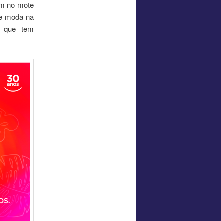
am no mote
de moda na
, que tem