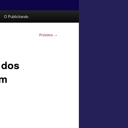
O Publicitando
Próximo
→
 dos
om