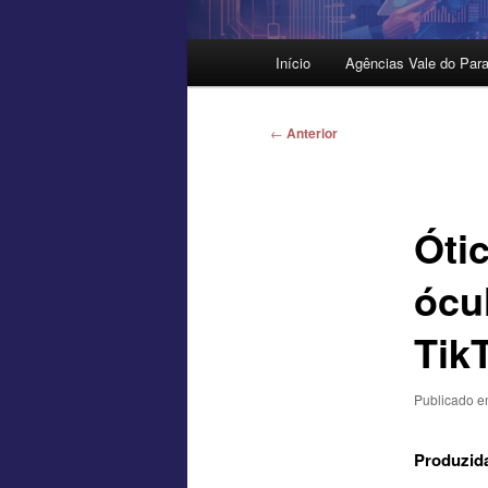
Menu
Início
Agências Vale do Para
principal
Navegação
←
Anterior
de
posts
Óti
ócu
Tik
Publicado 
Produzida