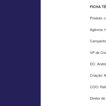
FICHA T
Produto: 
Agência: 
Campanha
VP de Cri
DC: André
Criação: A
COO: Rafa
Diretor de