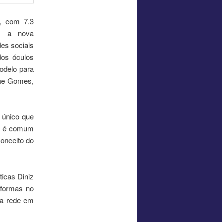
), com 7.3
am a nova
es sociais
dos óculos
odelo para
ane Gomes,
 único que
mo é comum
conceito do
icas Diniz
aformas no
da rede em