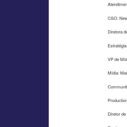
Atendimen
CSO: New
Diretora d
Estratégia
VP de Míd
Mídia: Ma
Communit
Production
Diretor d