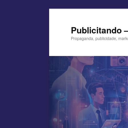
Pular
para
o
Publicitando 
conteúdo
Propaganda, publicidade, mark
principal