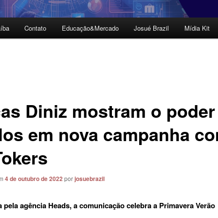
íba
Contato
Educação&Mercado
Josué Brazil
Mídia Kit
cas Diniz mostram o poder
los em nova campanha c
Tokers
em
4 de outubro de 2022
por
josuebrazil
 pela agência Heads, a comunicação celebra a Primavera Verão