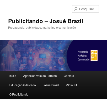
Pular
para
Pesqu
o
conteúdo
Publicitando – Josué Brazil
principal
Propaganda, publicidade, marketing e comunicação
Menu
Início
Agências Vale do Paraíba
Contato
principal
Educação&Mercado
Josué Brazil
Mídia Kit
O Publicitando