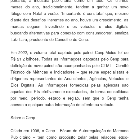
portanto, a indústria publicitária como um todo. Os últimos
meses do ano, tradicionalmente, tendem a ganhar um novo
fôlego com Natal e verão. “Importante é constatar que, mesmo
diante dos desafios inerentes ao ano, houve um crescimento, as
marcas seguem investindo e os veículos e elos digitais
buscando alternativas para conexão com consumidores”, sinaliza
Luiz Lara, presidente do Conselho do Cenp.
Em 2022, o volume total captado pelo painel Cenp-Meios foi de
R$ 21,2 bilhões. Todas as informações captadas pelo Cenp para
definição do novo painel são acompanhadas pelo CTMI – Comitê
Técnico de Métricas e Indicadores – que reúne especialistas e
dirigentes representantes de Anunciantes, Agências, Veículos e
Elos Digitais. As informações fornecidas pelas agências são
aquelas dos PIs efetivamente executados, de forma consolidada
por meio, período, estado e região, sem que o Cenp tenha
acesso a qualquer outra informação de cliente ou veículo.
Sobre o Cenp
Criado em 1998, o Cenp – Fórum de Autorregulação do Mercado
Publicitário – tem como propósito zelar pelas relações ético-