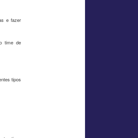
as e fazer
 o time de
entes tipos