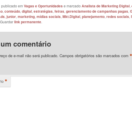
oi publicado em
Vagas e Oportunidades
e marcado
Analista de Marketing Digital
,
ão
,
conteúdo
,
digital
,
estratégias
,
feiras
,
gerenciamento de campanhas pagas
,
G
Ads
,
junior
,
marketing
,
mídias sociais
,
Mkt.Digital
,
planejamento
,
redes sociais
,
 Guardar
link permanente
.
 um comentário
eço de e-mail não será publicado.
Campos obrigatórios são marcados com
*
io