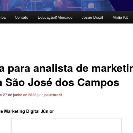
íba
Contato
Educação&Mercado
Josué Brazil
Mídia Kit
a para analista de marketi
a São José dos Campos
em
27 de junho de 2023
por
josuebrazil
de Marketing Digital Júnior