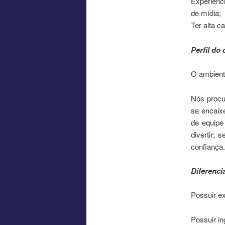
Experiênci
de mídia;
Ter alta 
Perfil do
O ambiente
Nós procu
se encaix
de equipe
divertir;
confiança.
Diferenci
Possuir ex
Possuir i