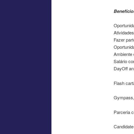
Benefício
Oportunida
Atividades
Fazer par
Oportunid
Ambiente d
Salário c
DayOff ani
Flash cart
Gympass, 
Parceria c
Candidat