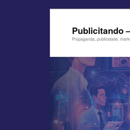
Pular
para
o
Publicitando 
conteúdo
Propaganda, publicidade, mark
principal