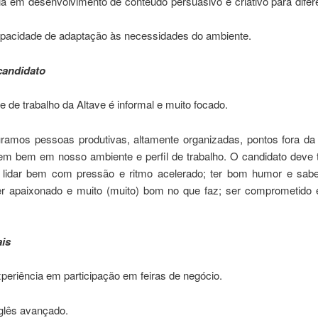
a em desenvolvimento de conteúdo persuasivo e criativo para difer
capacidade de adaptação às necessidades do ambiente.
 candidato
 de trabalho da Altave é informal e muito focado.
ramos pessoas produtivas, altamente organizadas, pontos fora da
em bem em nosso ambiente e perfil de trabalho. O candidato deve te
 lidar bem com pressão e ritmo acelerado; ter bom humor e sa
 ser apaixonado e muito (muito) bom no que faz; ser comprometido 
ais
periência em participação em feiras de negócio.
nglês avançado.