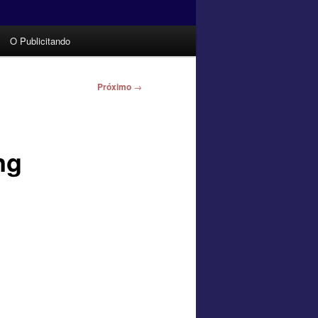
O Publicitando
Próximo
→
ng