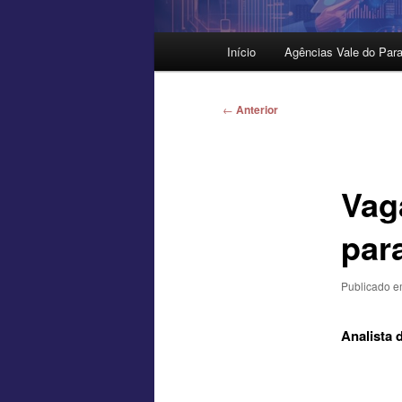
Menu
Início
Agências Vale do Para
principal
Navegação
←
Anterior
de
posts
Vag
par
Publicado 
Analista 