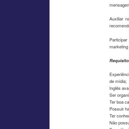
mensagens
Auxiliar 
recomenda
Participa
marketing
Requisito
Experiênci
de mídia;
Inglês av
Ser organi
Ter boa ca
Possuir ha
Ter conhec
Não possui