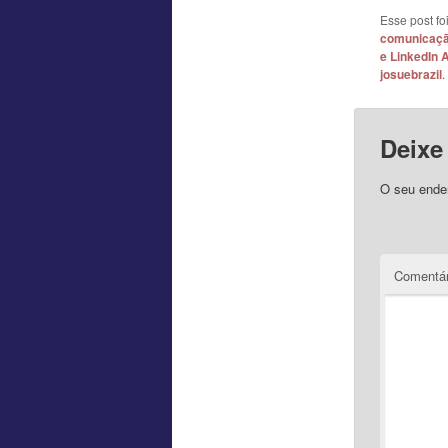
Esse post f
comunicaç
e LinkedIn 
josuebrazil
.
Deixe
O seu ender
Comentár