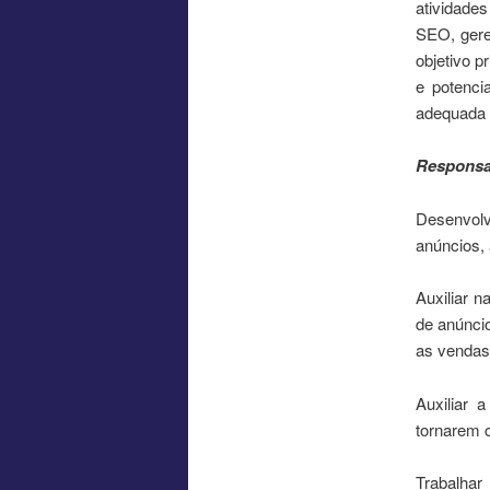
atividades
SEO, gere
objetivo p
e potenci
adequada 
Responsa
Desenvolv
anúncios, 
Auxiliar 
de anúnci
as vendas
Auxiliar 
tornarem cl
Trabalha