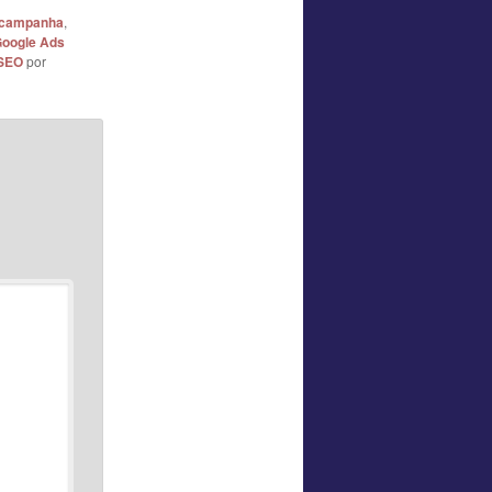
campanha
,
oogle Ads
SEO
por
*