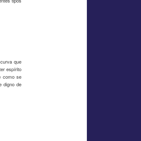
entes tipos
 curva que
r espírito
be como se
e digno de