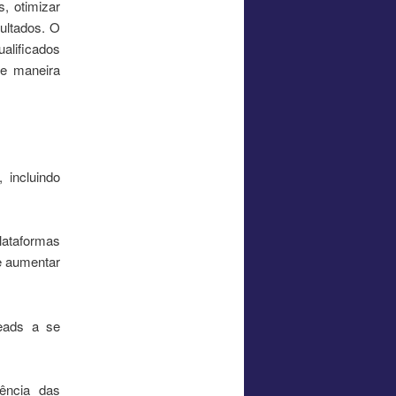
s, otimizar
ultados. O
ualificados
de maneira
 incluindo
lataformas
e aumentar
leads a se
ência das