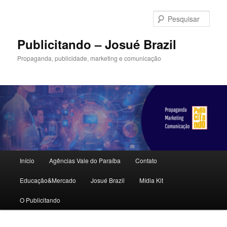
Pular
para
Pesqu
o
conteúdo
Publicitando – Josué Brazil
principal
Propaganda, publicidade, marketing e comunicação
Menu
Início
Agências Vale do Paraíba
Contato
principal
Educação&Mercado
Josué Brazil
Mídia Kit
O Publicitando