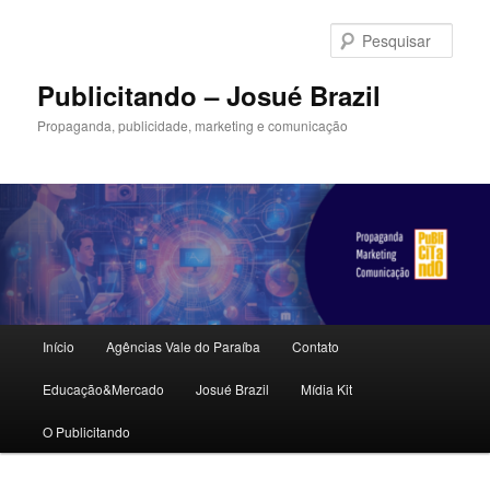
Pular
para
Pesqu
o
conteúdo
Publicitando – Josué Brazil
principal
Propaganda, publicidade, marketing e comunicação
Menu
Início
Agências Vale do Paraíba
Contato
principal
Educação&Mercado
Josué Brazil
Mídia Kit
O Publicitando