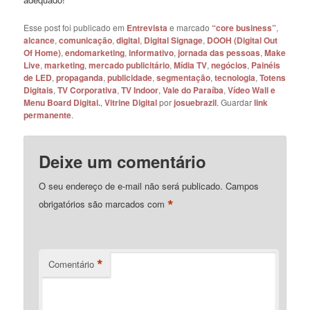
Esse post foi publicado em
Entrevista
e marcado
“core business”
,
alcance
,
comunicação
,
digital
,
Digital Signage
,
DOOH (Digital Out
Of Home)
,
endomarketing
,
informativo
,
jornada das pessoas
,
Make
Live
,
marketing
,
mercado publicitário
,
Mídia TV
,
negócios
,
Painéis
de LED
,
propaganda
,
publicidade
,
segmentação
,
tecnologia
,
Totens
Digitais
,
TV Corporativa
,
TV Indoor
,
Vale do Paraíba
,
Vídeo Wall e
Menu Board Digital.
,
Vitrine Digital
por
josuebrazil
. Guardar
link
permanente
.
Deixe um comentário
O seu endereço de e-mail não será publicado.
Campos
*
obrigatórios são marcados com
*
Comentário