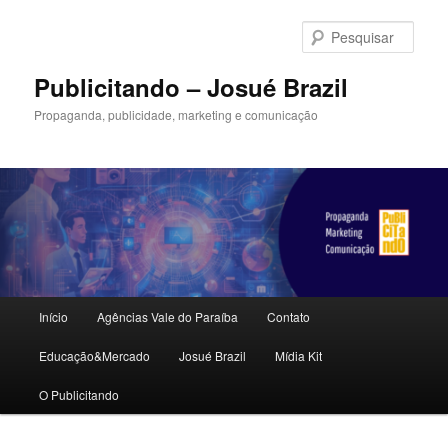
Pular
para
Pesqu
o
conteúdo
Publicitando – Josué Brazil
principal
Propaganda, publicidade, marketing e comunicação
Menu
Início
Agências Vale do Paraíba
Contato
principal
Educação&Mercado
Josué Brazil
Mídia Kit
O Publicitando