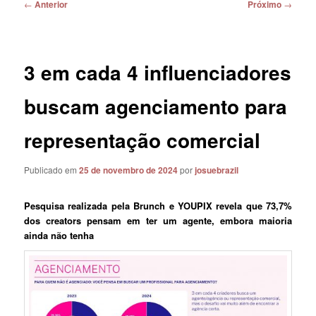
Navegação
←
Anterior
Próximo
→
de
posts
3 em cada 4 influenciadores
buscam agenciamento para
representação comercial
Publicado em
25 de novembro de 2024
por
josuebrazil
Pesquisa realizada pela Brunch e YOUPIX revela que 73,7%
dos creators pensam em ter um agente, embora maioria
ainda não tenha