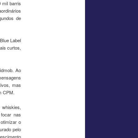
mil barris
aordinários
egundos de
Blue Label
is curtos,
Vidmob. Ao
 mensagens
tivos, mas
em CPM.
 whiskies,
 focar nas
otimizar o
urado pelo
rescimento