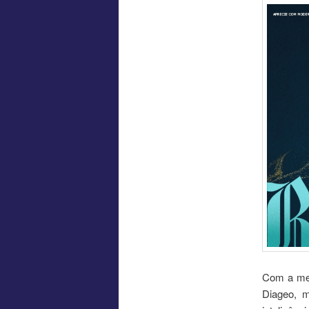
Com a met
Diageo, m