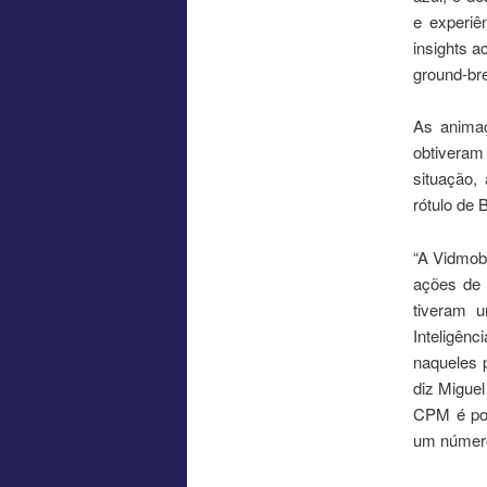
e experiê
insights a
ground-bre
As anima
obtiveram
situação,
rótulo de 
“A Vidmob
ações de 
tiveram u
Inteligên
naqueles 
diz Migue
CPM é pos
um número