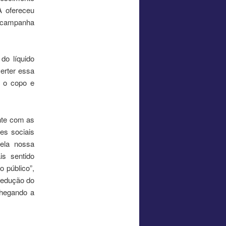
A ofereceu
sa campanha
o líquido
erter essa
o o copo e
nte com as
es sociais
pela nossa
is sentido
 público”,
redução do
chegando a