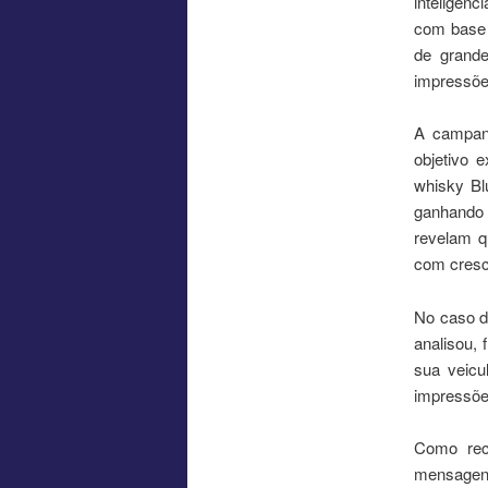
inteligênc
com base 
de grand
impressõe
A campan
objetivo 
whisky Bl
ganhando 
revelam q
com cresc
No caso d
analisou, 
sua veicu
impressõe
Como rec
mensagens