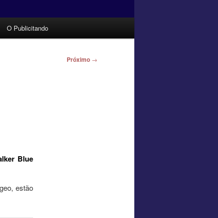
O Publicitando
Próximo
→
lker Blue
geo, estão