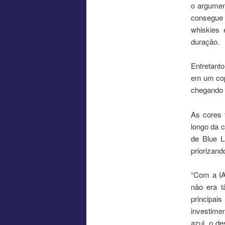
o argumen
consegue e
whiskies 
duração.
Entretant
em um cop
chegando
As cores 
longo da 
de Blue L
priorizan
“Com a IA
não era t
principai
investime
azul, o d