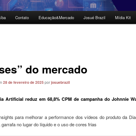
íba
Contato
Educação&Mercado
Josué Brazil
Mídia Kit
ses” do mercado
em
28 de fevereiro de 2025
por
josuebrazil
ncia Artificial reduz em 68,8% CPM de campanha do Johnnie Wa
insights para melhorar a performance dos vídeos do produto da Dia
 garrafa no lugar do líquido e o uso de cores frias