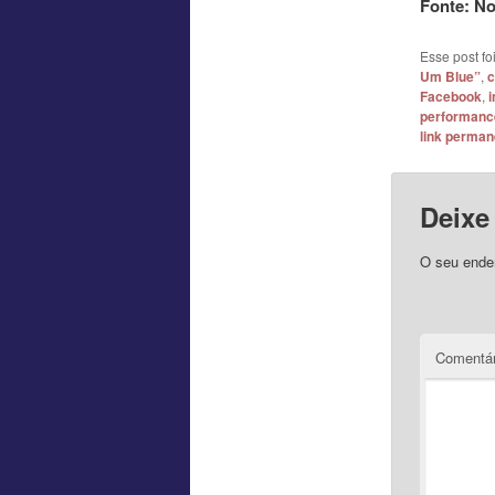
Fonte: N
Esse post f
Um Blue”
,
c
Facebook
,
i
performanc
link perman
Deixe
O seu ender
Comentár