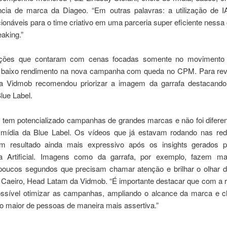
ncia de marca da Diageo. “Em outras palavras: a utilização de I
cionáveis para o time criativo em uma parceria super eficiente nes
aking.”
ções que contaram com cenas focadas somente no movimento d
 baixo rendimento na nova campanha com queda no CPM. Para rev
 a Vidmob recomendou priorizar a imagem da garrafa destacand
Blue Label.
 tem potencializado campanhas de grandes marcas e não foi difere
mídia da Blue Label. Os vídeos que já estavam rodando nas red
m resultado ainda mais expressivo após os insights gerados 
cia Artificial. Imagens como da garrafa, por exemplo, fazem ma
poucos segundos que precisam chamar atenção e brilhar o olhar do
l Caeiro, Head Latam da Vidmob. “É importante destacar que com a 
sível otimizar as campanhas, ampliando o alcance da marca e 
 maior de pessoas de maneira mais assertiva.”