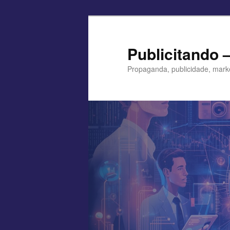
Pular
para
o
Publicitando 
conteúdo
Propaganda, publicidade, mark
principal