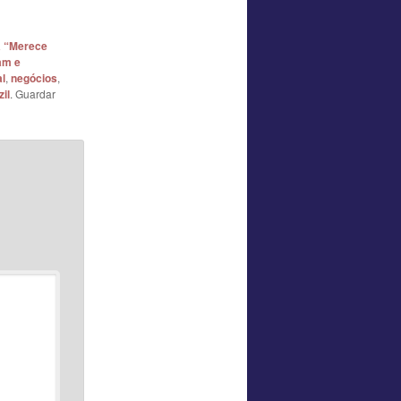
 “Merece
am e
al
,
negócios
,
il
. Guardar
*