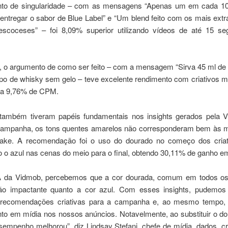
to de singularidade – com as mensagens “Apenas um em cada 10 
ntregar o sabor de Blue Label” e “Um blend feito com os mais extr
escoceses” – foi 8,09% superior utilizando vídeos de até 15 s
o, o argumento de como ser feito – com a mensagem “Sirva 45 ml de 
o de whisky sem gelo – teve excelente rendimento com criativos ma
 a 9,76% de CPM.
também tiveram papéis fundamentais nos insights gerados pela 
campanha, os tons quentes amarelos não corresponderam bem às
ake. A recomendação foi o uso do dourado no começo dos cria
do o azul nas cenas do meio para o final, obtendo 30,11% de ganho 
 da Vidmob, percebemos que a cor dourada, comum em todos os
ão impactante quanto a cor azul. Com esses insights, pudemos
s recomendações criativas para a campanha e, ao mesmo tempo, 
nto em mídia nos nossos anúncios. Notavelmente, ao substituir o do
esempenho melhorou”, diz Lindsay Stefani, chefe de mídia, dados, c