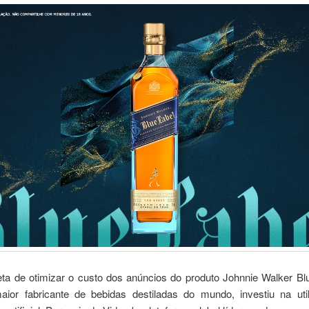
a de otimizar o custo dos anúncios do produto Johnnie Walker Blu
aior fabricante de bebidas destiladas do mundo, investiu na uti