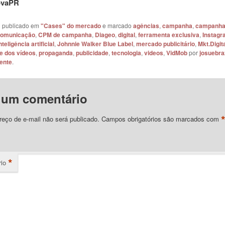
ovaPR
oi publicado em
"Cases" do mercado
e marcado
agências
,
campanha
,
campanha
omunicação
,
CPM de campanha
,
Diageo
,
digital
,
ferramenta exclusiva
,
Instagr
nteligência artificial
,
Johnnie Walker Blue Label
,
mercado publicitário
,
Mkt.Digit
e dos vídeos
,
propaganda
,
publicidade
,
tecnologia
,
videos
,
VidMob
por
josuebraz
ente
.
 um comentário
eço de e-mail não será publicado.
Campos obrigatórios são marcados com
*
io