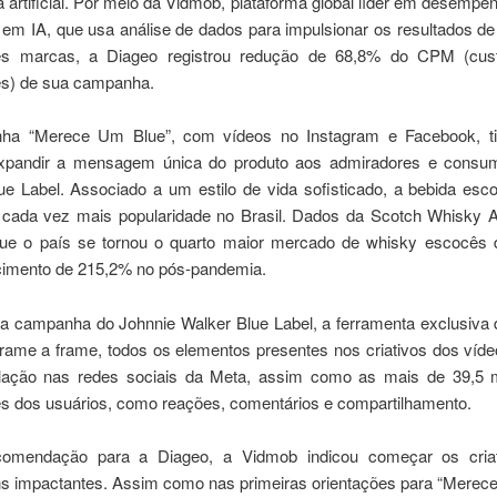
ia artificial. Por meio da Vidmob, plataforma global líder em desempen
em IA, que usa análise de dados para impulsionar os resultados de
es marcas, a Diageo registrou redução de 68,8% do CPM (cust
s) de sua campanha.
ha “Merece Um Blue”, com vídeos no Instagram e Facebook, t
expandir a mensagem única do produto aos admiradores e consu
ue Label. Associado a um estilo de vida sofisticado, a bebida es
cada vez mais popularidade no Brasil. Dados da Scotch Whisky A
ue o país se tornou o quarto maior mercado de whisky escocês
imento de 215,2% no pós-pandemia.
a campanha do Johnnie Walker Blue Label, a ferramenta exclusiva
frame a frame, todos os elementos presentes nos criativos dos víd
lação nas redes sociais da Meta, assim como as mais de 39,5 
s dos usuários, como reações, comentários e compartilhamento.
omendação para a Diageo, a Vidmob indicou começar os cria
 impactantes. Assim como nas primeiras orientações para “Merece