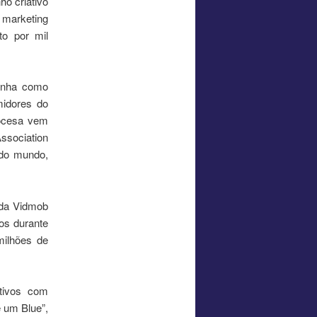
ho criativo
 marketing
o por mil
inha como
midores do
cocesa vem
ssociation
 do mundo,
 da Vidmob
eos durante
milhões de
tivos com
 um Blue”,