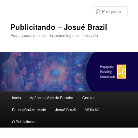
Pular
para
Pesqu
o
conteúdo
Publicitando – Josué Brazil
principal
Propaganda, publicidade, marketing e comunicação
Menu
Início
Agências Vale do Paraíba
Contato
principal
Educação&Mercado
Josué Brazil
Mídia Kit
O Publicitando