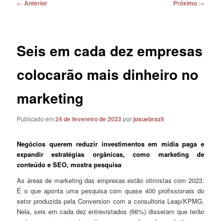
Navegação
←
Anterior
Próximo
→
de
posts
Seis em cada dez empresas
colocarão mais dinheiro no
marketing
Publicado em
24 de fevereiro de 2023
por
josuebrazil
Negócios querem reduzir investimentos em mídia paga e
expandir estratégias orgânicas, como marketing de
conteúdo e SEO, mostra pesquisa
As áreas de marketing das empresas estão otimistas com 2023.
É o que aponta uma pesquisa com quase 400 profissionais do
setor produzida pela Conversion com a consultoria Leap/KPMG.
Nela, seis em cada dez entrevistados (66%) disseram que terão