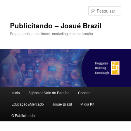
Pular
Pular
para
para
Pesqu
o
o
conteúdo
conteúdo
Publicitando – Josué Brazil
principal
secundário
Propaganda, publicidade, marketing e comunicação
Menu
Início
Agências Vale do Paraíba
Contato
principal
Educação&Mercado
Josué Brazil
Mídia Kit
O Publicitando