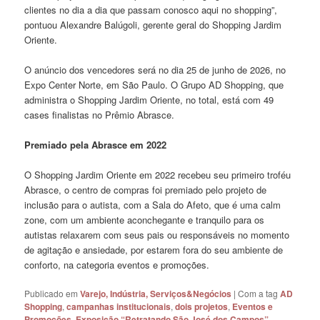
clientes no dia a dia que passam conosco aqui no shopping”,
pontuou Alexandre Balúgoli, gerente geral do Shopping Jardim
Oriente.
O anúncio dos vencedores será no dia 25 de junho de 2026, no
Expo Center Norte, em São Paulo. O Grupo AD Shopping, que
administra o Shopping Jardim Oriente, no total, está com 49
cases finalistas no Prêmio Abrasce.
Premiado pela Abrasce em 2022
O Shopping Jardim Oriente em 2022 recebeu seu primeiro troféu
Abrasce, o centro de compras foi premiado pelo projeto de
inclusão para o autista, com a Sala do Afeto, que é uma calm
zone, com um ambiente aconchegante e tranquilo para os
autistas relaxarem com seus pais ou responsáveis no momento
de agitação e ansiedade, por estarem fora do seu ambiente de
conforto, na categoria eventos e promoções.
Publicado em
Varejo, Indústria, Serviços&Negócios
|
Com a tag
AD
Shopping
,
campanhas institucionais
,
dois projetos
,
Eventos e
Promoções
,
Exposição “Retratando São José dos Campos”
,