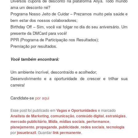
Diversos cupons de desconto na plataforma Allya. Todo mundo
ama um desconto né?
Programa Nosso Jeito de Cuidar – Prezamos muito pela saúde e
bem estar dos nossos colaboradores;
Birthday Off – Sim, você vai folgar no dia do seu aniversário. Um
presente da DMCard para você!
PPR (Programa de Participação nos Resultados);
Premiação por resultados.
Você também encontrará:
Um ambiente incrível, descontraído e acolhedor;
Desenvolvimento e a oportunidade de crescer e trilhar sua
carreira!
Candidate-se
por aqui
Esse post foi publicado em
Vagas e Oportunidades
e marcado
Analista de Marketing
,
comunicação
,
conteúdo digital
,
estratégias
,
mercado publicitário
,
Mídia
,
mídias sociais
,
performance
,
planejamento
,
propaganda
,
publicidade
,
redes sociais
,
tecnologia
por
josuebrazil
. Guardar
link permanente
.