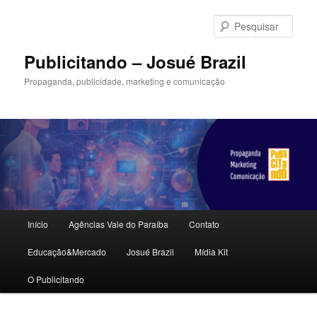
Pular
para
Pesqu
o
conteúdo
Publicitando – Josué Brazil
principal
Propaganda, publicidade, marketing e comunicação
Menu
Início
Agências Vale do Paraíba
Contato
principal
Educação&Mercado
Josué Brazil
Mídia Kit
O Publicitando