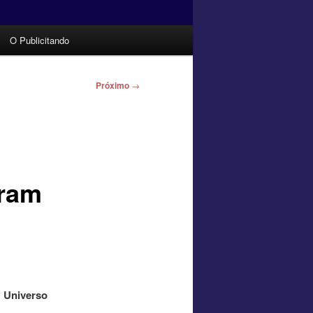
O Publicitando
Próximo
→
uram
o Universo