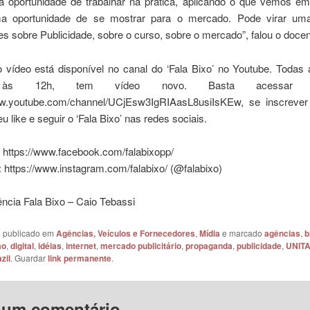
a oportunidade de trabalhar na prática, aplicando o que vemos em 
a oportunidade de se mostrar para o mercado. Pode virar uma
s sobre Publicidade, sobre o curso, sobre o mercado”, falou o docen
o vídeo está disponível no canal do ‘Fala Bixo’ no Youtube. Todas 
, às 12h, tem vídeo novo. Basta acessar
ww.youtube.com/channel/UCjEsw3IgRIAasL8usiIsKEw, se inscrever
eu like e seguir o ‘Fala Bixo’ nas redes sociais.
 https://www.facebook.com/falabixopp/
 https://www.instagram.com/falabixo/ (@falabixo)
ncia Fala Bixo – Caio Tebassi
oi publicado em
Agências, Veículos e Fornecedores
,
Mídia
e marcado
agências
,
b
ão
,
digital
,
idéias
,
internet
,
mercado publicitário
,
propaganda
,
publicidade
,
UNIT
zil
. Guardar
link permanente
.
 um comentário