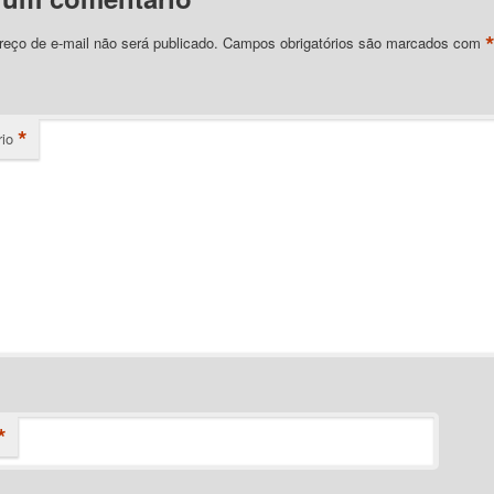
eço de e-mail não será publicado.
Campos obrigatórios são marcados com
*
io
*