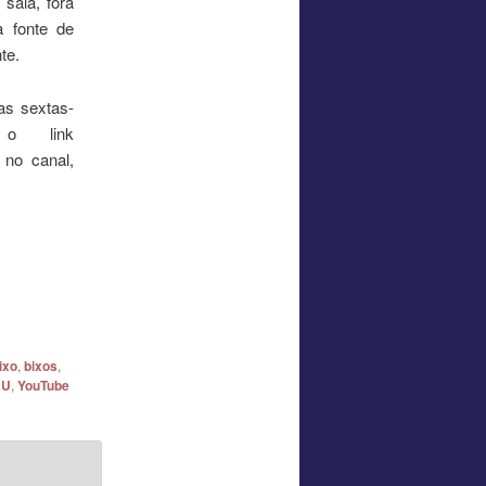
sala, fora
 fonte de
te.
as sextas-
 o link
 no canal,
ixo
,
bixos
,
AU
,
YouTube