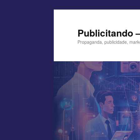
Pular
para
o
Publicitando 
conteúdo
Propaganda, publicidade, mark
principal