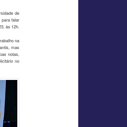
rsidade de
 para falar
23, às 12h.
trabalho na
Santis, mas
oas notas,
citário no