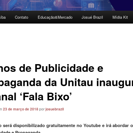
íba
Contato
Educação&Mercado
Josué Brazil
Mídia Kit
nos de Publicidade e
paganda da Unitau inaug
nal ‘Fala Bixo’
em
23 de março de 2018
por
josuebrazil
 será disponibilizado gratuitamente no Youtube e irá abordar 
idade e Propaganda