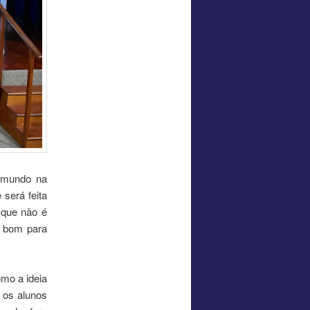
 mundo na
 será feita
 que não é
o bom para
omo a ideia
e os alunos