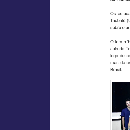
Os estuda
Taubaté (U
sobre o un
O termo ‘b
aula de Te
logo de c
mas de cr
Brasil.