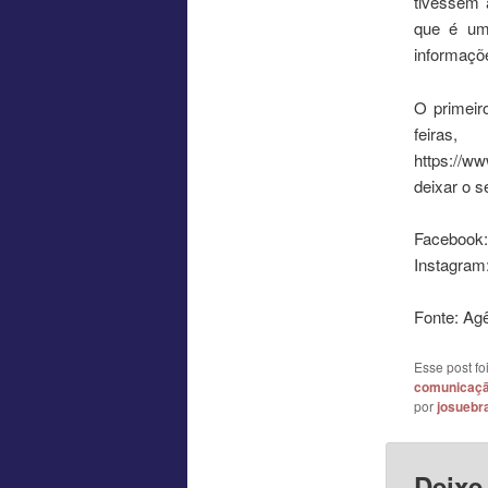
tivessem 
que é um
informaçõe
O primeir
feiras
https://w
deixar o s
Facebook:
Instagram:
Fonte: Agê
Esse post f
comunicaç
por
josuebra
Deixe