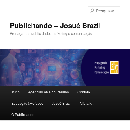
Pular
Pular
para
para
Pesqu
o
o
conteúdo
conteúdo
Publicitando – Josué Brazil
principal
secundário
Propaganda, publicidade, marketing e comunicação
Menu
Início
Agências Vale do Paraíba
Contato
principal
Educação&Mercado
Josué Brazil
Mídia Kit
O Publicitando