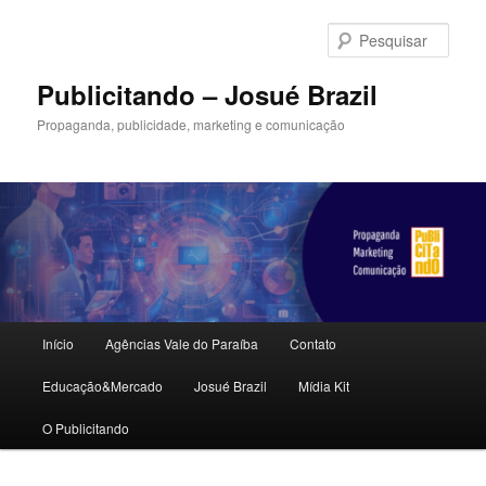
Pular
Pular
para
para
Pesqu
o
o
conteúdo
conteúdo
Publicitando – Josué Brazil
principal
secundário
Propaganda, publicidade, marketing e comunicação
Menu
Início
Agências Vale do Paraíba
Contato
principal
Educação&Mercado
Josué Brazil
Mídia Kit
O Publicitando