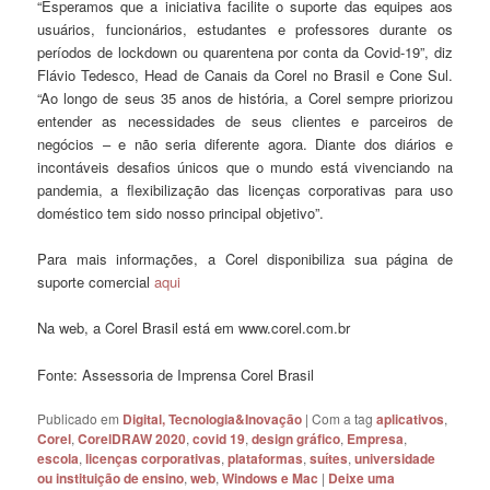
“Esperamos que a iniciativa facilite o suporte das equipes aos
usuários, funcionários, estudantes e professores durante os
períodos de lockdown ou quarentena por conta da Covid-19”, diz
Flávio Tedesco, Head de Canais da Corel no Brasil e Cone Sul.
“Ao longo de seus 35 anos de história, a Corel sempre priorizou
entender as necessidades de seus clientes e parceiros de
negócios – e não seria diferente agora. Diante dos diários e
incontáveis desafios únicos que o mundo está vivenciando na
pandemia, a flexibilização das licenças corporativas para uso
doméstico tem sido nosso principal objetivo”.
Para mais informações, a Corel disponibiliza sua página de
suporte comercial
aqui
Na web, a Corel Brasil está em www.corel.com.br
Fonte: Assessoria de Imprensa Corel Brasil
Publicado em
Digital, Tecnologia&Inovação
|
Com a tag
aplicativos
,
Corel
,
CorelDRAW 2020
,
covid 19
,
design gráfico
,
Empresa
,
escola
,
licenças corporativas
,
plataformas
,
suítes
,
universidade
ou instituição de ensino
,
web
,
Windows e Mac
|
Deixe uma