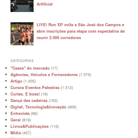
Artificial
LIVE! Run XP volta a São José dos Campos e
abre inscrições para etapa com expectativa de
reunir 2.000 corredores
CATEGORIAS
"Cases" do mercado
(17)
Agências, Veículos e Fornecedores
(1.575)
Artigo
(1.005)
Cursos Eventos Palestras
(1.512)
Curtas. E boas!
(18)
Dança das cadeiras
(163)
Digital, Tecnologia&Inovação
(469)
Entrevista
(66)
Geral
(819)
Livros&Publicações
(116)
Mídia
(457)