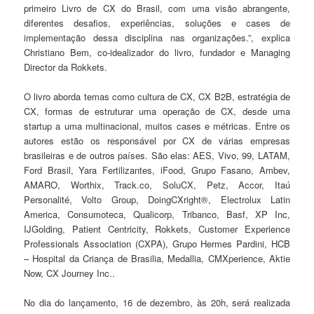
primeiro Livro de CX do Brasil, com uma visão abrangente,
diferentes desafios, experiências, soluções e cases de
implementação dessa disciplina nas organizações.”, explica
Christiano Bem, co-idealizador do livro, fundador e Managing
Director da Rokkets.
O livro aborda temas como cultura de CX, CX B2B, estratégia de
CX, formas de estruturar uma operação de CX, desde uma
startup a uma multinacional, muitos cases e métricas. Entre os
autores estão os responsável por CX de várias empresas
brasileiras e de outros países. São elas: AES, Vivo, 99, LATAM,
Ford Brasil, Yara Fertilizantes, iFood, Grupo Fasano, Ambev,
AMARO, Worthix, Track.co, SoluCX, Petz, Accor, Itaú
Personalité, Volto Group, DoingCXright®, Electrolux Latin
America, Consumoteca, Qualicorp, Tribanco, Basf, XP Inc,
IJGolding, Patient Centricity, Rokkets, Customer Experience
Professionals Association (CXPA), Grupo Hermes Pardini, HCB
– Hospital da Criança de Brasilia, Medallia, CMXperience, Aktie
Now, CX Journey Inc..
No dia do lançamento, 16 de dezembro, às 20h, será realizada