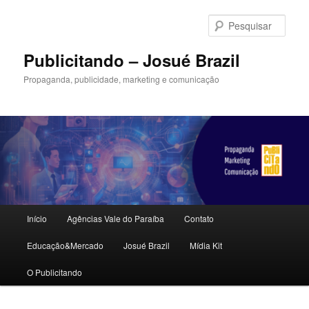
Pular
Pular
para
para
Pesqu
o
o
conteúdo
conteúdo
Publicitando – Josué Brazil
principal
secundário
Propaganda, publicidade, marketing e comunicação
Menu
Início
Agências Vale do Paraíba
Contato
principal
Educação&Mercado
Josué Brazil
Mídia Kit
O Publicitando