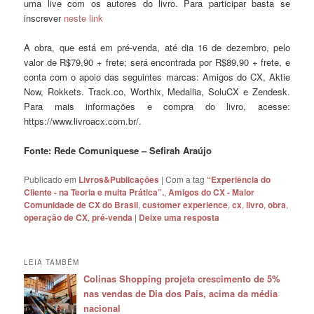
uma live com os autores do livro. Para participar basta se
inscrever
neste link
A obra, que está em pré-venda, até dia 16 de dezembro, pelo
valor de R$79,90 + frete; será encontrada por R$89,90 + frete, e
conta com o apoio das seguintes marcas: Amigos do CX, Aktie
Now, Rokkets. Track.co, Worthix, Medallia, SoluCX e Zendesk.
Para mais informações e compra do livro, acesse:
https://www.livroacx.com.br/.
Fonte: Rede Comuniquese – Sefirah Araújo
Publicado em
Livros&Publicações
|
Com a tag
“Experiência do
Cliente - na Teoria e muita Prática”.
,
Amigos do CX - Maior
Comunidade de CX do Brasil
,
customer experience
,
cx
,
livro
,
obra
,
operação de CX
,
pré-venda
|
Deixe uma resposta
LEIA TAMBÉM
Colinas Shopping projeta crescimento de 5%
nas vendas de Dia dos Pais, acima da média
nacional