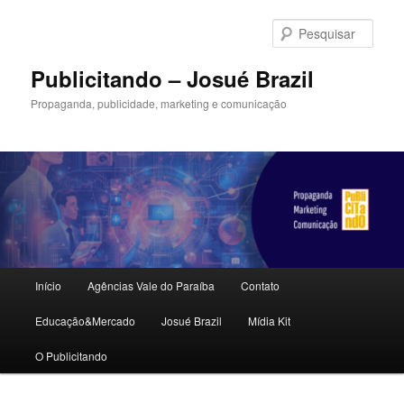
Pular
Pular
para
para
Pesqu
o
o
conteúdo
conteúdo
Publicitando – Josué Brazil
principal
secundário
Propaganda, publicidade, marketing e comunicação
Menu
Início
Agências Vale do Paraíba
Contato
principal
Educação&Mercado
Josué Brazil
Mídia Kit
O Publicitando