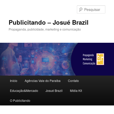
Pular
Pular
para
para
Pesqu
o
o
conteúdo
conteúdo
Publicitando – Josué Brazil
principal
secundário
Propaganda, publicidade, marketing e comunicação
Menu
Início
Agências Vale do Paraíba
Contato
principal
Educação&Mercado
Josué Brazil
Mídia Kit
O Publicitando