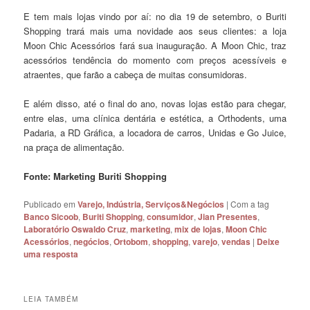
E tem mais lojas vindo por aí: no dia 19 de setembro, o Buriti
Shopping trará mais uma novidade aos seus clientes: a loja
Moon Chic Acessórios fará sua inauguração. A Moon Chic, traz
acessórios tendência do momento com preços acessíveis e
atraentes, que farão a cabeça de muitas consumidoras.
E além disso, até o final do ano, novas lojas estão para chegar,
entre elas, uma clínica dentária e estética, a Orthodents, uma
Padaria, a RD Gráfica, a locadora de carros, Unidas e Go Juice,
na praça de alimentação.
Fonte: Marketing Buriti Shopping
Publicado em
Varejo, Indústria, Serviços&Negócios
|
Com a tag
Banco Sicoob
,
Buriti Shopping
,
consumidor
,
Jian Presentes
,
Laboratório Oswaldo Cruz
,
marketing
,
mix de lojas
,
Moon Chic
Acessórios
,
negócios
,
Ortobom
,
shopping
,
varejo
,
vendas
|
Deixe
uma resposta
LEIA TAMBÉM