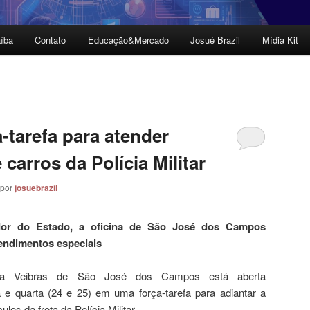
íba
Contato
Educação&Mercado
Josué Brazil
Mídia Kit
a-tarefa para atender
arros da Polícia Militar
por
josuebrazil
dor do Estado, a oficina de São José dos Campos
endimentos especiais
ária Veibras de São José dos Campos está aberta
 e quarta (24 e 25) em uma força-tarefa para adiantar a
los da frota da Polícia Militar.