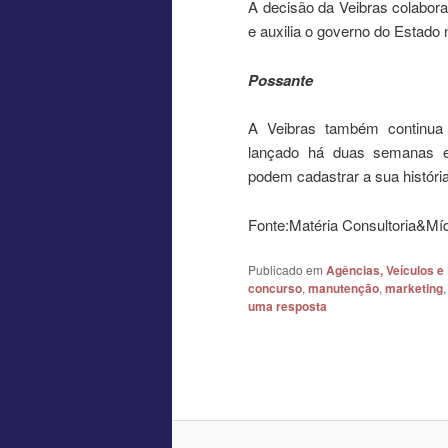
A decisão da Veibras colabor
e auxilia o governo do Estad
Possante
A Veibras também continua 
lançado há duas semanas em
podem cadastrar a sua históri
Fonte:Matéria Consultoria&Mí
Publicado em
Agências, Veículos e
concurso
,
manutenção
,
marketing
uma resposta