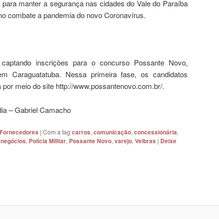
a para manter a segurança nas cidades do Vale do Paraíba
o no combate a pandemia do novo Coronavírus.
captando inscrições para o concurso Possante Novo,
 Caraguatatuba. Nessa primeira fase, os candidatos
a por meio do site http://www.possantenovo.com.br/.
dia – Gabriel Camacho
 Fornecedores
|
Com a tag
carros
,
comunicação
,
concessionária
,
,
negócios
,
Polícia Militar
,
Possante Novo
,
varejo
,
Veibras
|
Deixe