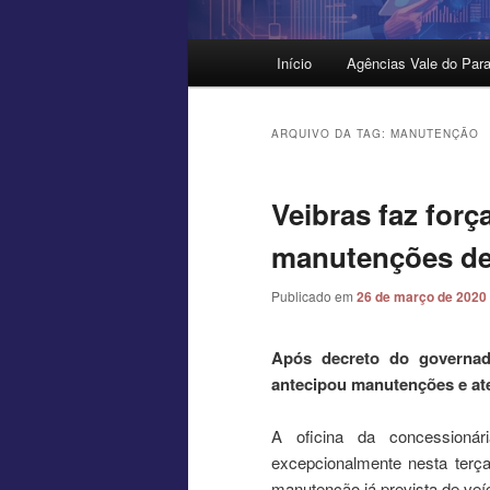
Menu
Início
Agências Vale do Para
principal
ARQUIVO DA TAG:
MANUTENÇÃO
Veibras faz forç
manutenções de c
Publicado em
26 de março de 2020
Após decreto do governa
antecipou manutenções e at
A oficina da concession
excepcionalmente nesta terça
manutenção já prevista de veícu