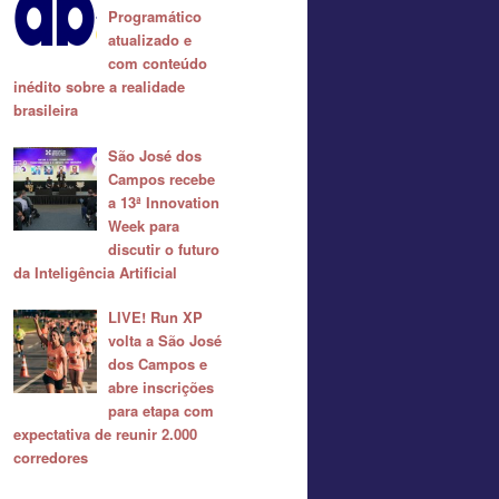
Programático
atualizado e
com conteúdo
inédito sobre a realidade
brasileira
São José dos
Campos recebe
a 13ª Innovation
Week para
discutir o futuro
da Inteligência Artificial
LIVE! Run XP
volta a São José
dos Campos e
abre inscrições
para etapa com
expectativa de reunir 2.000
corredores