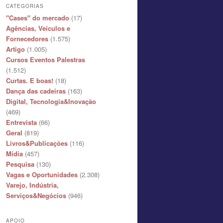
CATEGORIAS
"Cases" do mercado
(17)
Agências, Veículos e
Fornecedores
(1.575)
Artigo
(1.005)
Cursos Eventos Palestras
(1.512)
Curtas. E boas!
(18)
Dança das cadeiras
(163)
Digital, Tecnologia&Inovação
(469)
Entrevista
(66)
Geral
(819)
Livros&Publicações
(116)
Mídia
(457)
Pesquisa
(130)
Vagas e Oportunidades
(2.308)
Varejo, Indústria,
Serviços&Negócios
(946)
APOIO