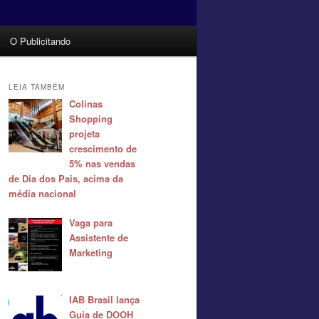
O Publicitando
LEIA TAMBÉM
Colinas
Shopping
projeta
crescimento de
5% nas vendas
de Dia dos Pais, acima da
média nacional
Vaga para
Assistente de
Marketing
IAB Brasil lança
Guia de DOOH