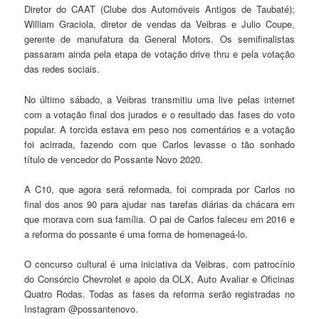
Diretor do CAAT (Clube dos Automóveis Antigos de Taubaté);
William Graciola, diretor de vendas da Veibras e Julio Coupe,
gerente de manufatura da General Motors. Os semifinalistas
passaram ainda pela etapa de votação drive thru e pela votação
das redes sociais.
No último sábado, a Veibras transmitiu uma live pelas internet
com a votação final dos jurados e o resultado das fases do voto
popular. A torcida estava em peso nos comentários e a votação
foi acirrada, fazendo com que Carlos levasse o tão sonhado
título de vencedor do Possante Novo 2020.
A C10, que agora será reformada, foi comprada por Carlos no
final dos anos 90 para ajudar nas tarefas diárias da chácara em
que morava com sua família. O pai de Carlos faleceu em 2016 e
a reforma do possante é uma forma de homenageá-lo.
O concurso cultural é uma iniciativa da Veibras, com patrocínio
do Consórcio Chevrolet e apoio da OLX, Auto Avaliar e Oficinas
Quatro Rodas. Todas as fases da reforma serão registradas no
Instagram @possantenovo.