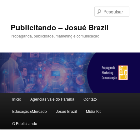
Pular
Pular
para
para
Pesqu
o
o
conteúdo
conteúdo
Publicitando – Josué Brazil
principal
secundário
Propaganda, publicidade, marketing e comunicação
Menu
Início
Agências Vale do Paraíba
Contato
principal
Educação&Mercado
Josué Brazil
Mídia Kit
O Publicitando