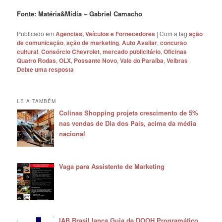
Fonte: Matéria&Mídia – Gabriel Camacho
Publicado em
Agências, Veículos e Fornecedores
|
Com a tag
ação
de comunicação
,
ação de marketing
,
Auto Avaliar
,
concurso
cultural
,
Consórcio Chevrolet
,
mercado publicitário
,
Oficinas
Quatro Rodas
,
OLX
,
Possante Novo
,
Vale do Paraíba
,
Veibras
|
Deixe uma resposta
LEIA TAMBÉM
Colinas Shopping projeta crescimento de 5%
nas vendas de Dia dos Pais, acima da média
nacional
Vaga para Assistente de Marketing
IAB Brasil lança Guia de DOOH Programático