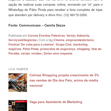
opção de realizar suas compras online, enviando um “oi” para o
WhatsApp do Pátio Pinda para receber a lista completa de lojas
que atendem por delivery e drive thru: (12) 99172-3350.
Fonte: Communicare – Camila Dezze
Publicado em
Cursos Eventos Palestras
,
Varejo, Indústria,
Serviços&Negócios
|
Com a tag
Cinema
,
empreendedorismo
,
Festival 'De volta para o cinema'
,
Grupo Cine
,
marketing
,
negócios
,
Pátio Pinda
,
protocolos de segurança
,
shopping
,
Vale do
Paraíba
,
varejo
,
vendas
|
Deixe uma resposta
LEIA TAMBÉM
Colinas Shopping projeta crescimento de 5%
nas vendas de Dia dos Pais, acima da média
nacional
Vaga para Assistente de Marketing