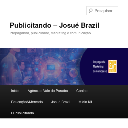
Pular
Pular
para
para
Pesqu
o
o
conteúdo
conteúdo
Publicitando – Josué Brazil
principal
secundário
Propaganda, publicidade, marketing e comunicação
Menu
Início
Agências Vale do Paraíba
Contato
principal
Educação&Mercado
Josué Brazil
Mídia Kit
O Publicitando