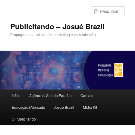
Pular
Pular
para
para
Pesqu
o
o
conteúdo
conteúdo
Publicitando – Josué Brazil
principal
secundário
Propaganda, publicidade, marketing e comunicação
Menu
Início
Agências Vale do Paraíba
Contato
principal
Educação&Mercado
Josué Brazil
Mídia Kit
O Publicitando