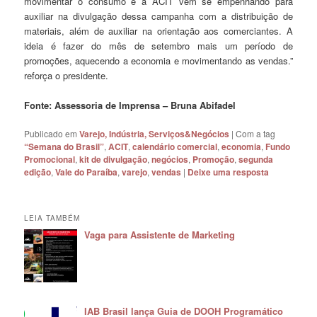
movimentar o consumo e a ACIT vem se empenhando para
auxiliar na divulgação dessa campanha com a distribuição de
materiais, além de auxiliar na orientação aos comerciantes. A
ideia é fazer do mês de setembro mais um período de
promoções, aquecendo a economia e movimentando as vendas.”
reforça o presidente.
Fonte: Assessoria de Imprensa – Bruna Abifadel
Publicado em
Varejo, Indústria, Serviços&Negócios
|
Com a tag
“Semana do Brasil”
,
ACIT
,
calendário comercial
,
economia
,
Fundo
Promocional
,
kit de divulgação
,
negócios
,
Promoção
,
segunda
edição
,
Vale do Paraíba
,
varejo
,
vendas
|
Deixe uma resposta
LEIA TAMBÉM
Vaga para Assistente de Marketing
IAB Brasil lança Guia de DOOH Programático