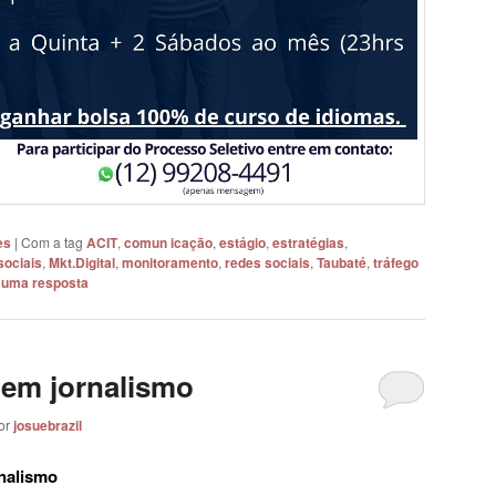
es
|
Com a tag
ACIT
,
comun icação
,
estágio
,
estratégias
,
sociais
,
Mkt.Digital
,
monitoramento
,
redes sociais
,
Taubaté
,
tráfego
 uma resposta
 em jornalismo
or
josuebrazil
rnalismo