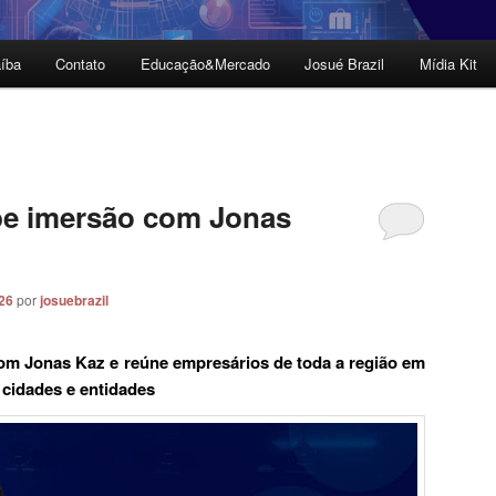
íba
Contato
Educação&Mercado
Josué Brazil
Mídia Kit
e imersão com Jonas
026
por
josuebrazil
m Jonas Kaz e reúne empresários de toda a região em
 cidades e entidades