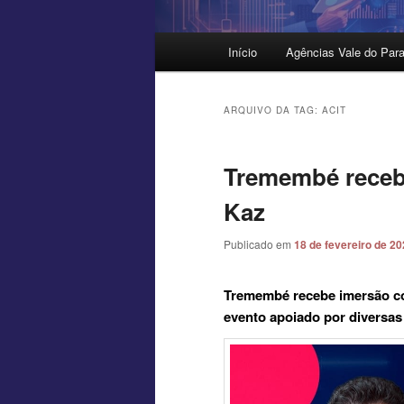
Menu
Início
Agências Vale do Para
principal
ARQUIVO DA TAG:
ACIT
Tremembé receb
Kaz
Publicado em
18 de fevereiro de 2
Tremembé recebe imersão co
evento apoiado por diversas