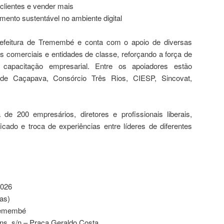
r clientes e vender mais
ento sustentável no ambiente digital
refeitura de Tremembé e conta com o apoio de diversas
s comerciais e entidades de classe, reforçando a força de
capacitação empresarial. Entre os apoiadores estão
a de Caçapava, Consórcio Três Rios, CIESP, Sincovat,
 de 200 empresários, diretores e profissionais liberais,
cado e troca de experiências entre líderes de diferentes
2026
ias)
Tremembé
ns, s/n – Praça Geraldo Costa