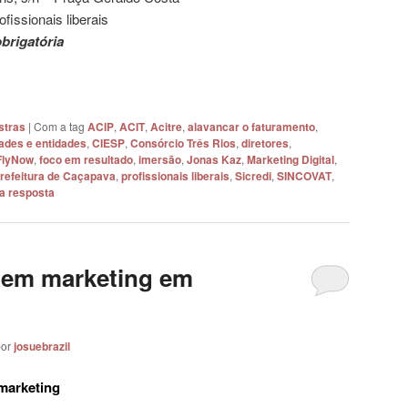
fissionais liberais
obrigatória
stras
|
Com a tag
ACIP
,
ACIT
,
Acitre
,
alavancar o faturamento
,
ades e entidades
,
CIESP
,
Consórcio Três Rios
,
diretores
,
FlyNow
,
foco em resultado
,
imersão
,
Jonas Kaz
,
Marketing Digital
,
refeitura de Caçapava
,
profissionais liberais
,
Sicredi
,
SINCOVAT
,
a resposta
 em marketing em
por
josuebrazil
 marketing