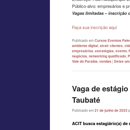
Público-alvo: empresários e pro
Vagas limitadas – inscrição 
Faça sua inscrição aqui
Publicado em
Cursos Eventos Pale
ambiente digital
,
atrair clientes
,
cid
empresários
,
estratégias
,
evento
,
negócios
,
networking qualificado
,
P
Vale do Paraíba
,
vendas
|
Deixe um
Vaga de estágio
Taubaté
Publicado em
21 de junho de 2023
ACIT busca estagiário(a) de