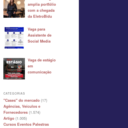
amplia portfólio
com a chegada
da EletroBidu
Vaga para
Assistente de
Social Media
Vaga de estágio
em
comunicação
CATEGORIAS
"Cases" do mercado
(17)
Agências, Veículos e
Fornecedores
(1.574)
Artigo
(1.005)
Cursos Eventos Palestras