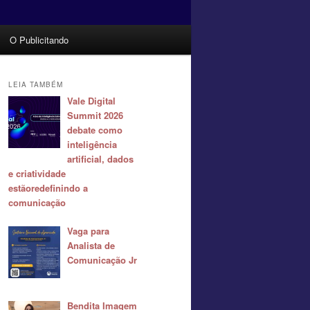
O Publicitando
LEIA TAMBÉM
Vale Digital
Summit 2026
debate como
inteligência
artificial, dados
e criatividade
estãoredefinindo a
comunicação
Vaga para
Analista de
Comunicação Jr
Bendita Imagem