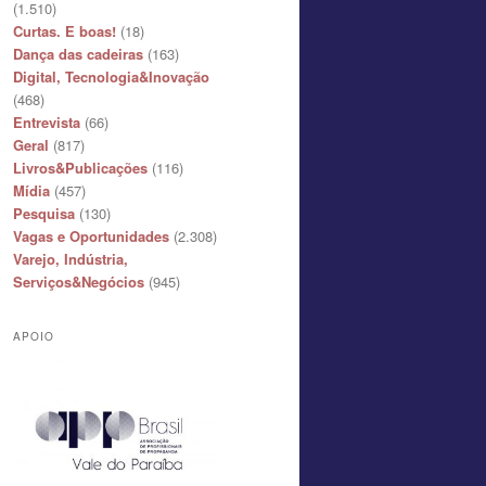
(1.510)
Curtas. E boas!
(18)
Dança das cadeiras
(163)
Digital, Tecnologia&Inovação
(468)
Entrevista
(66)
Geral
(817)
Livros&Publicações
(116)
Mídia
(457)
Pesquisa
(130)
Vagas e Oportunidades
(2.308)
Varejo, Indústria,
Serviços&Negócios
(945)
APOIO