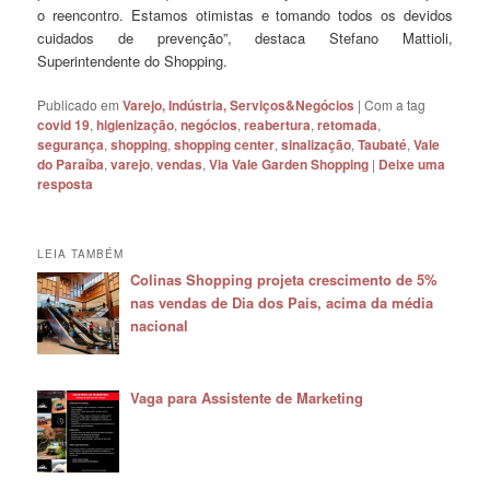
o reencontro. Estamos otimistas e tomando todos os devidos
cuidados de prevenção”, destaca Stefano Mattioli,
Superintendente do Shopping.
Publicado em
Varejo, Indústria, Serviços&Negócios
|
Com a tag
covid 19
,
higienização
,
negócios
,
reabertura
,
retomada
,
segurança
,
shopping
,
shopping center
,
sinalização
,
Taubaté
,
Vale
do Paraíba
,
varejo
,
vendas
,
Via Vale Garden Shopping
|
Deixe uma
resposta
LEIA TAMBÉM
Colinas Shopping projeta crescimento de 5%
nas vendas de Dia dos Pais, acima da média
nacional
Vaga para Assistente de Marketing