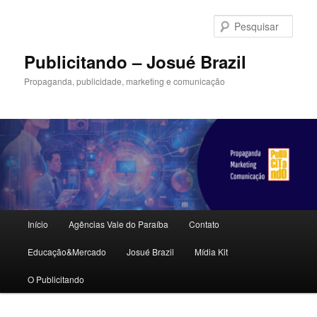
Pular
Pular
para
para
Pesqu
o
o
conteúdo
conteúdo
Publicitando – Josué Brazil
principal
secundário
Propaganda, publicidade, marketing e comunicação
Menu
Início
Agências Vale do Paraíba
Contato
principal
Educação&Mercado
Josué Brazil
Mídia Kit
O Publicitando