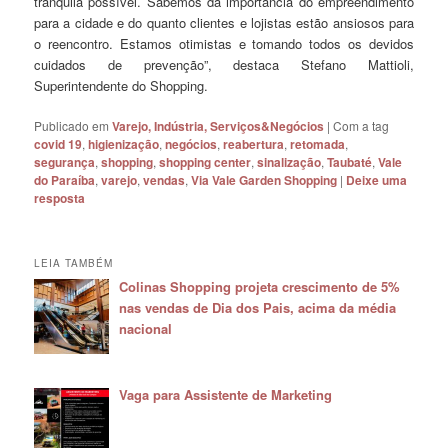
tranquila possível. Sabemos da importância do empreendimento
para a cidade e do quanto clientes e lojistas estão ansiosos para
o reencontro. Estamos otimistas e tomando todos os devidos
cuidados de prevenção”, destaca Stefano Mattioli,
Superintendente do Shopping.
Publicado em
Varejo, Indústria, Serviços&Negócios
|
Com a tag
covid 19
,
higienização
,
negócios
,
reabertura
,
retomada
,
segurança
,
shopping
,
shopping center
,
sinalização
,
Taubaté
,
Vale
do Paraíba
,
varejo
,
vendas
,
Via Vale Garden Shopping
|
Deixe uma
resposta
LEIA TAMBÉM
Colinas Shopping projeta crescimento de 5%
nas vendas de Dia dos Pais, acima da média
nacional
Vaga para Assistente de Marketing