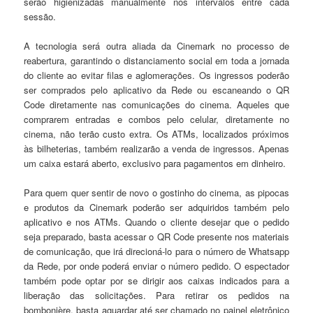
serão higienizadas manualmente nos intervalos entre cada
sessão.
A tecnologia será outra aliada da Cinemark no processo de
reabertura, garantindo o distanciamento social em toda a jornada
do cliente ao evitar filas e aglomerações. Os ingressos poderão
ser comprados pelo aplicativo da Rede ou escaneando o QR
Code diretamente nas comunicações do cinema. Aqueles que
comprarem entradas e combos pelo celular, diretamente no
cinema, não terão custo extra. Os ATMs, localizados próximos
às bilheterias, também realizarão a venda de ingressos. Apenas
um caixa estará aberto, exclusivo para pagamentos em dinheiro.
Para quem quer sentir de novo o gostinho do cinema, as pipocas
e produtos da Cinemark poderão ser adquiridos também pelo
aplicativo e nos ATMs. Quando o cliente desejar que o pedido
seja preparado, basta acessar o QR Code presente nos materiais
de comunicação, que irá direcioná-lo para o número de Whatsapp
da Rede, por onde poderá enviar o número pedido. O espectador
também pode optar por se dirigir aos caixas indicados para a
liberação das solicitações. Para retirar os pedidos na
bombonière, basta aguardar até ser chamado no painel eletrônico