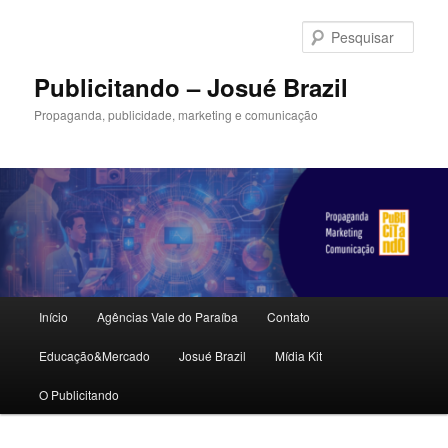
Pular
Pular
para
para
Pesqu
o
o
conteúdo
conteúdo
Publicitando – Josué Brazil
principal
secundário
Propaganda, publicidade, marketing e comunicação
Menu
Início
Agências Vale do Paraíba
Contato
principal
Educação&Mercado
Josué Brazil
Mídia Kit
O Publicitando