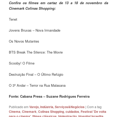
Confira os filmes em cartaz de 13 a 18 de novembro da
Cinemark Colinas Shopping:
Tenet
Jovens Bruxas – Nova Irmandade
Os Novos Mutantes
BTS Break The Silence: The Movie
Scooby! O Filme
Destruição Final – O Último Refúgio
O 3º Andar – Terror na Rua Malasana
Fonte: Cabana Press – Suzane Rodrigues Ferreira
Publicado em
Varejo, Indústria, Serviços&Negócios
|
Com a tag
Cinema
,
Cinemark
,
Colinas Shopping
,
cuidados
,
Festival 'De volta
para o cinema'
,
filmes clássicos
,
higienização
,
Hospital Israelita