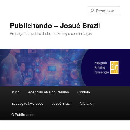
Pular
Pular
para
para
Pesqu
o
o
conteúdo
conteúdo
Publicitando – Josué Brazil
principal
secundário
Propaganda, publicidade, marketing e comunicação
Menu
Início
Agências Vale do Paraíba
Contato
principal
Educação&Mercado
Josué Brazil
Mídia Kit
O Publicitando