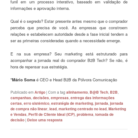
funil em um processo interativo, baseado em validação de
informações e aprovação interna.
Qual é o segredo? Estar presente antes mesmo que o comprador
perceba que precisa de você. As empresas que constroem
relações e estabelecem autoridade desde a fase inicial tendem a
ser as primeiras consideradas quando a necessidade emerge.
E na sua empresa? Seu marketing está estruturado para
acompanhar a jornada real do comprador B2B Tech? Se não, é
hora de repensar sua estratégia.
*Mário Soma
é CEO e Head B2B da Pólvora Comunicação
Publicado em
Artigo
|
Com a tag
alinhamento
,
B@B Tech
,
B2B
,
campanhas
,
decisões
,
empresas
,
entrega das informações
certas
,
erro sistêmico
,
estratégia de marketing
,
jornada
,
jornada
de compra não linear
,
lead
,
marketing centrado no lead
,
Marketing
e Vendas
,
Perfil de Cliente Ideal (ICP)
,
problema
,
tomada de
decisão
|
Deixe uma resposta