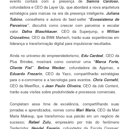
evento contará com a presença de
Samira Cardoso
,
cofundadora e CEO da Layer Up, que abordará a nova arquitetura
estratégica para marcas na era da presença inteligente.
Juliana
Tubino
, conselheira e autora do best-seller
“Ecossistema de
Parceiros”
, discutirá como crescer com parceiros e escalar
valor.
Dafna Blaschkauer
, CEO da Superjump, e
Willian
Crizostimo
, CEO da BW8 Martech, trarão suas experiências em
liderança e transformação digital para impulsionar resultados.
Ainda no universo do empreendedorismo,
Edu Cardeal
, CEO da
Plus Brindes, mostrará como construir uma
“Marca Forte,
Cliente Fiel”
.
Betina Wecker
, cofundadora da Appmax, e
Eduardo Frezarin
, CEO da Yazo, compartilharão estratégias
para o e-commerce e a tecnologia para eventos.
Chris Cornehl
,
CEO da MeetRox, e
Jean Paulo Oliveira
, CEO da Job Content,
trarão suas visões sobre produtividade e processos comerciais.
Completam esse time de excelência, compartilhando suas
jornadas e aprendizados, nomes como
Mari Maria
, CEO da Mari
Maria Makeup, que transformou sua paixão em um negócio de
sucesso;
Rafael Zulu
, empresário por trás do fenômeno
Tardezinha;
Hendel Favarin
, cofundador da Escola Conquer;