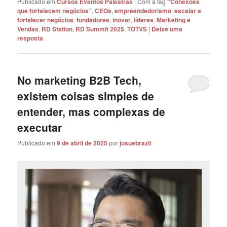
Publicado em
Cursos Eventos Palestras
|
Com a tag
“Conexões
que fortalecem negócios”
,
CEOs
,
empreendedorismo
,
escalar e
fortalecer negócios
,
fundadores
,
inovar
,
líderes
,
Marketing e
Vendas
,
RD Station
,
RD Summit 2025
,
TOTVS
|
Deixe uma
resposta
No marketing B2B Tech,
existem coisas simples de
entender, mas complexas de
executar
Publicado em
9 de abril de 2025
por
josuebrazil