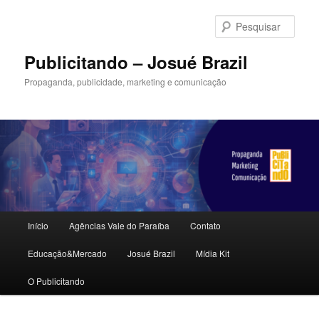
Pular
Pular
para
para
Pesqu
o
o
conteúdo
conteúdo
Publicitando – Josué Brazil
principal
secundário
Propaganda, publicidade, marketing e comunicação
Menu
Início
Agências Vale do Paraíba
Contato
principal
Educação&Mercado
Josué Brazil
Mídia Kit
O Publicitando