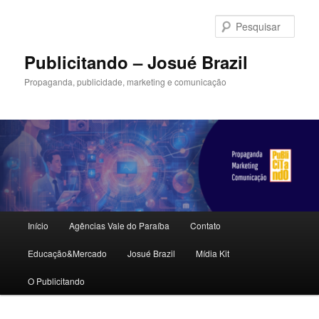
Pular
Pular
para
para
Pesqu
o
o
conteúdo
conteúdo
Publicitando – Josué Brazil
principal
secundário
Propaganda, publicidade, marketing e comunicação
Menu
Início
Agências Vale do Paraíba
Contato
principal
Educação&Mercado
Josué Brazil
Mídia Kit
O Publicitando