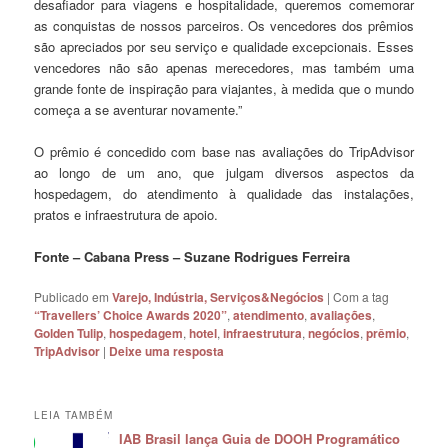
desafiador para viagens e hospitalidade, queremos comemorar
as conquistas de nossos parceiros. Os vencedores dos prêmios
são apreciados por seu serviço e qualidade excepcionais. Esses
vencedores não são apenas merecedores, mas também uma
grande fonte de inspiração para viajantes, à medida que o mundo
começa a se aventurar novamente.”
O prêmio é concedido com base nas avaliações do TripAdvisor
ao longo de um ano, que julgam diversos aspectos da
hospedagem, do atendimento à qualidade das instalações,
pratos e infraestrutura de apoio.
Fonte – Cabana Press – Suzane Rodrigues Ferreira
Publicado em
Varejo, Indústria, Serviços&Negócios
|
Com a tag
“Travellers’ Choice Awards 2020”
,
atendimento
,
avaliações
,
Golden Tulip
,
hospedagem
,
hotel
,
infraestrutura
,
negócios
,
prêmio
,
TripAdvisor
|
Deixe uma resposta
LEIA TAMBÉM
IAB Brasil lança Guia de DOOH Programático