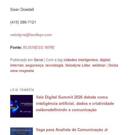
Sean Dowdall
(415) 286-7121
velodyne@landispr.com
Fonte:
BUSINESS WIRE
Publicado em
Geral
|
Com a tag
cidades inteligentes
,
digital
,
internet
,
segurança
,
tecnologia
,
Velodyne Lidar
,
webinar
|
Deixe
uma resposta
LEIA TAMBÉM
Vale Digital Summit 2026 debate como
inteligência artificial, dados e criatividade
estãoredefinindo a comunicação
Vaga para Analista de Comunicação Jr