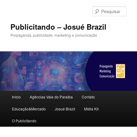
Pular
Pular
para
para
Pesqu
o
o
conteúdo
conteúdo
Publicitando – Josué Brazil
principal
secundário
Propaganda, publicidade, marketing e comunicação
Menu
Início
Agências Vale do Paraíba
Contato
principal
Educação&Mercado
Josué Brazil
Mídia Kit
O Publicitando