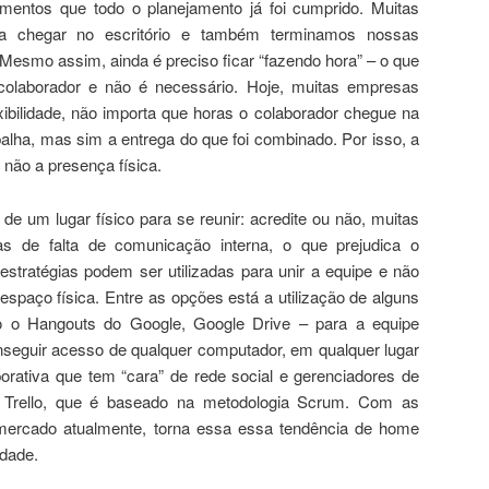
mentos que todo o planejamento já foi cumprido. Muitas
a chegar no escritório e também terminamos nossas
 Mesmo assim, ainda é preciso ficar “fazendo hora” – o que
olaborador e não é necessário. Hoje, muitas empresas
ibilidade, não importa que horas o colaborador chegue na
balha, mas sim a entrega do que foi combinado. Por isso, a
 não a presença física.
e um lugar físico para se reunir: acredite ou não, muitas
s de falta de comunicação interna, o que prejudica o
stratégias podem ser utilizadas para unir a equipe e não
paço física. Entre as opções está a utilização de alguns
o Hangouts do Google, Google Drive – para a equipe
nseguir acesso de qualquer computador, em qualquer lugar
orativa que tem “cara” de rede social e gerenciadores de
o Trello, que é baseado na metodologia Scrum. Com as
mercado atualmente, torna essa essa tendência de home
idade.