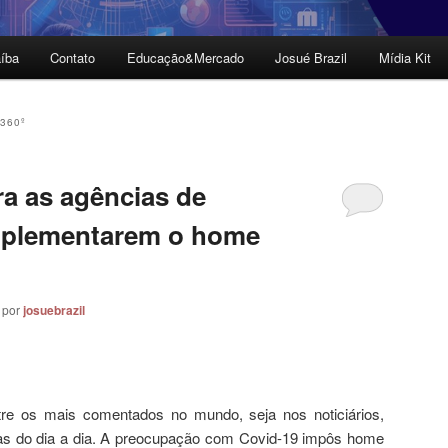
íba
Contato
Educação&Mercado
Josué Brazil
Mídia Kit
360º
ra as agências de
mplementarem o home
por
josuebrazil
re os mais comentados no mundo, seja nos noticiários,
as do dia a dia. A preocupação com Covid-19 impôs home