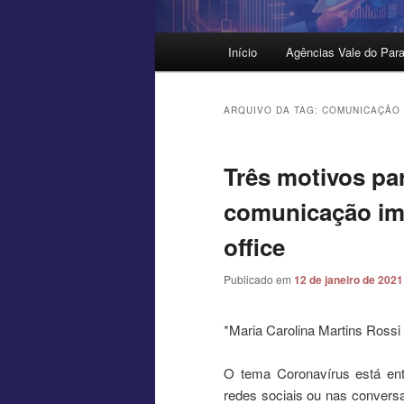
Menu
Início
Agências Vale do Para
principal
ARQUIVO DA TAG:
COMUNICAÇÃO 
Três motivos pa
comunicação i
office
Publicado em
12 de janeiro de 2021
*Maria Carolina Martins Rossi
O tema Coronavírus está ent
redes sociais ou nas convers