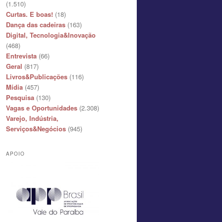
(1.510)
Curtas. E boas!
(18)
Dança das cadeiras
(163)
Digital, Tecnologia&Inovação
(468)
Entrevista
(66)
Geral
(817)
Livros&Publicações
(116)
Mídia
(457)
Pesquisa
(130)
Vagas e Oportunidades
(2.308)
Varejo, Indústria,
Serviços&Negócios
(945)
APOIO