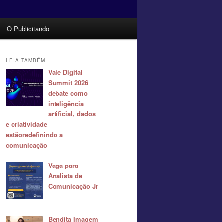
O Publicitando
LEIA TAMBÉM
Vale Digital
Summit 2026
debate como
inteligência
artificial, dados
e criatividade
estãoredefinindo a
comunicação
Vaga para
Analista de
Comunicação Jr
Bendita Imagem