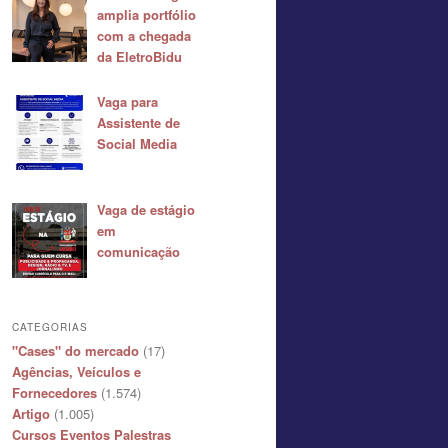
amplia portfólio
com a chegada
da EletroBidu
Vaga para
Assistente de
Social Media
Vaga de estágio
em
comunicação
CATEGORIAS
"Cases" do mercado
(17)
Agências, Veículos e
Fornecedores
(1.574)
Artigo
(1.005)
Cursos Eventos Palestras