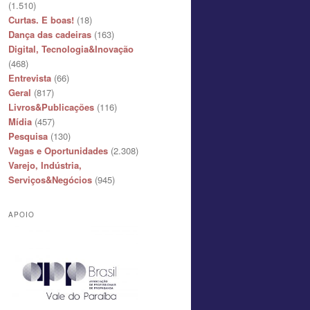
(1.510)
Curtas. E boas!
(18)
Dança das cadeiras
(163)
Digital, Tecnologia&Inovação
(468)
Entrevista
(66)
Geral
(817)
Livros&Publicações
(116)
Mídia
(457)
Pesquisa
(130)
Vagas e Oportunidades
(2.308)
Varejo, Indústria,
Serviços&Negócios
(945)
APOIO