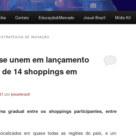
íba
Contato
Educação&Mercado
Josué Brazil
Mídia Kit
ESTRATÉGICA DE INOVAÇÃO
l se unem em lançamento
s de 14 shoppings em
021
por
josuebrazil
a gradual entre os shoppings participantes, entre
 localizados em quase todas as regiões do país, e um