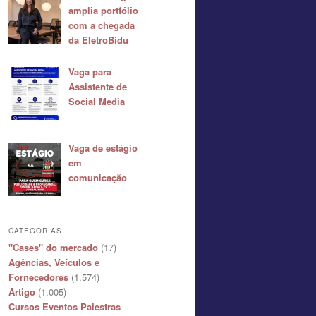
amplia portfólio
com a chegada
da EletroBidu
Vaga para
Assistente de
Social Media
Vaga de estágio
em
comunicação
CATEGORIAS
"Cases" do mercado
(17)
Agências, Veículos e
Fornecedores
(1.574)
Artigo
(1.005)
Cursos Eventos Palestras