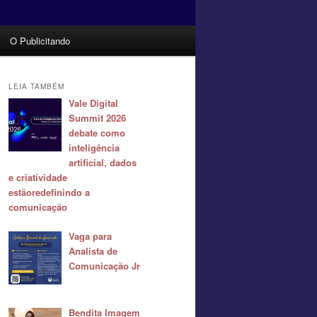
O Publicitando
LEIA TAMBÉM
Vale Digital
Summit 2026
debate como
inteligência
artificial, dados
e criatividade
estãoredefinindo a
comunicação
Vaga para
Analista de
Comunicação Jr
Bendita Imagem