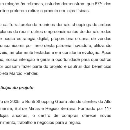
com relação às retiradas, estudos demonstram que 67% dos
ne preferem retirar o produto em lojas físicas.
e da Terral pretende reunir os demais shoppings de ambas
á planos de reunir outros empreendimentos de demais redes
ece nossa estratégia digital, proporciona o canal de vendas
consumidores por meio desta parceria inovadora, utilizando
áveis, amplamente testadas e em constante evolução. Após
ção, nossa intenção é gerar a oportunidade para que outros
 possam fazer parte do projeto e usufruir dos benefícios
pleta Marcio Rehder.
ticipa do projeto
de 2005, o Buriti Shopping Guará atende clientes do Alto
uminense, Sul de Minas e Região Serrana. Formado por 117
e lojas âncoras, o centro de compras oferece novas
enimento, trabalho e negócios para a região.