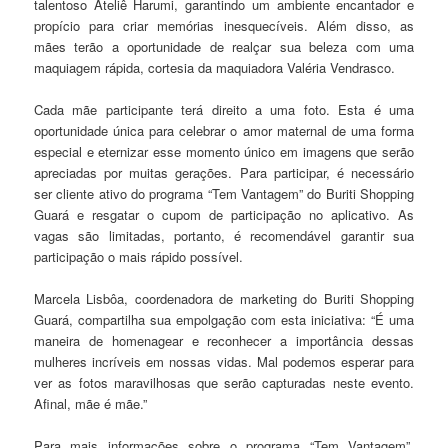
talentoso Ateliê Harumi, garantindo um ambiente encantador e
propício para criar memórias inesquecíveis. Além disso, as
mães terão a oportunidade de realçar sua beleza com uma
maquiagem rápida, cortesia da maquiadora Valéria Vendrasco.
Cada mãe participante terá direito a uma foto. Esta é uma
oportunidade única para celebrar o amor maternal de uma forma
especial e eternizar esse momento único em imagens que serão
apreciadas por muitas gerações. Para participar, é necessário
ser cliente ativo do programa “Tem Vantagem” do Buriti Shopping
Guará e resgatar o cupom de participação no aplicativo. As
vagas são limitadas, portanto, é recomendável garantir sua
participação o mais rápido possível.
Marcela Lisbôa, coordenadora de marketing do Buriti Shopping
Guará, compartilha sua empolgação com esta iniciativa: “É uma
maneira de homenagear e reconhecer a importância dessas
mulheres incríveis em nossas vidas. Mal podemos esperar para
ver as fotos maravilhosas que serão capturadas neste evento.
Afinal, mãe é mãe.”
Para mais informações sobre o programa “Tem Vantagem”,