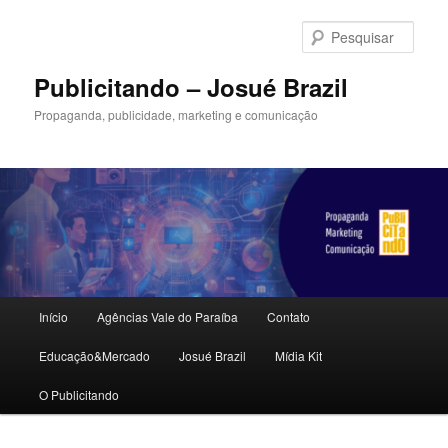
Pular
Pular
para
para
Pesqu
o
o
conteúdo
conteúdo
Publicitando – Josué Brazil
principal
secundário
Propaganda, publicidade, marketing e comunicação
Menu
Início
Agências Vale do Paraíba
Contato
principal
Educação&Mercado
Josué Brazil
Mídia Kit
O Publicitando