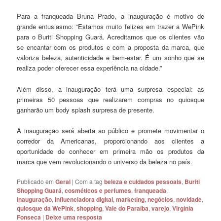
Para a franqueada Bruna Prado, a inauguração é motivo de
grande entusiasmo: “Estamos muito felizes em trazer a WePink
para o Buriti Shopping Guará. Acreditamos que os clientes vão
se encantar com os produtos e com a proposta da marca, que
valoriza beleza, autenticidade e bem-estar. É um sonho que se
realiza poder oferecer essa experiência na cidade.”
Além disso, a inauguração terá uma surpresa especial: as
primeiras 50 pessoas que realizarem compras no quiosque
ganharão um body splash surpresa de presente.
A inauguração será aberta ao público e promete movimentar o
corredor da Americanas, proporcionando aos clientes a
oportunidade de conhecer em primeira mão os produtos da
marca que vem revolucionando o universo da beleza no país.
Publicado em
Geral
|
Com a tag
beleza e cuidados pessoais
,
Buriti
Shopping Guará
,
cosméticos e perfumes
,
franqueada
,
inauguração
,
influenciadora digital
,
marketing
,
negócios
,
novidade
,
quiosque da WePink
,
shopping
,
Vale do Paraíba
,
varejo
,
Virgínia
Fonseca
|
Deixe uma resposta