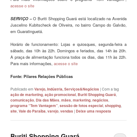
acesse o site
SERVIÇO –
O Buriti Shopping Guará está localizado na Avenida
Juscelino Kubitscheck de Oliveira, no bairro Campo do Galvão,
em Guaratinguetá.
Horário de funcionamento: Lojas e quiosques, segunda-feira a
sábado, das 10h às 22h. Domingos e feriados, das 14h às 20h.
A praça de alimentação funciona todos os dias, das 11h às 22h.
Para mais informações,
acesse o site
Fonte: Pilares Relações Públicas
Publicado em
Varejo, Indústria, Serviços&Negócios
|
Com a tag
ação de marketing
,
ação promocional
,
Buriti Shopping Guará
,
comunicação
,
Dia das Mães
,
mães
,
marketing
,
negócios
,
programa “Tem Vantagem”
,
sessão de fotos especial
,
shopping
,
site
,
Vale do Paraíba
,
varejo
,
vendas
|
Deixe uma resposta
Buriti Shopping Guará