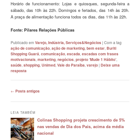
Horário de funcionamento: Lojas e quiosques, segunda-feira a
sábado, das 10h às 22h. Domingos e feriados, das 14h às 20h.
A praça de alimentação funciona todos os dias, das 11h às 22h.
Fonte: Pilares Relações Públicas
Publicado em
Varejo, Indústria, Serviços&Negócios
|
Com a tag
ação de comunicação
,
ação de marketing
,
bem estar
,
Buriti
Shopping Guará
,
comunicação
,
escada
,
escadas com frases
motivacionais
,
marketing
,
negócios
,
projeto ‘Mude 1 Hábito’
,
saúde
,
shopping
,
Unimed
,
Vale do Paraíba
,
varejo
|
Deixe uma
resposta
Navegação
←
Posts antigos
de
posts
LEIA TAMBÉM
Colinas Shopping projeta crescimento de 5%
nas vendas de Dia dos Pais, acima da média
nacional