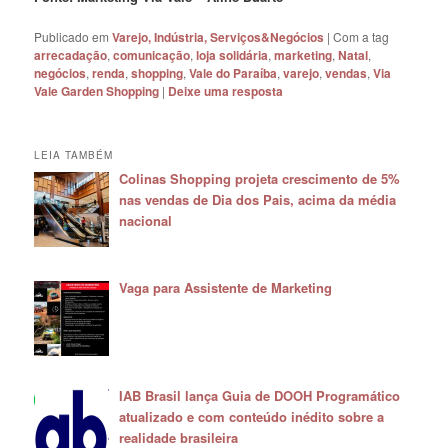
Publicado em
Varejo, Indústria, Serviços&Negócios
|
Com a tag
arrecadação
,
comunicação
,
loja solidária
,
marketing
,
Natal
,
negócios
,
renda
,
shopping
,
Vale do Paraíba
,
varejo
,
vendas
,
Via
Vale Garden Shopping
|
Deixe uma resposta
LEIA TAMBÉM
Colinas Shopping projeta crescimento de 5%
nas vendas de Dia dos Pais, acima da média
nacional
Vaga para Assistente de Marketing
IAB Brasil lança Guia de DOOH Programático
atualizado e com conteúdo inédito sobre a
realidade brasileira