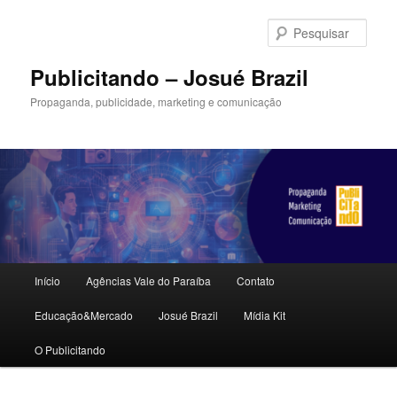
Pular
Pular
para
para
Pesqu
o
o
conteúdo
conteúdo
Publicitando – Josué Brazil
principal
secundário
Propaganda, publicidade, marketing e comunicação
Menu
Início
Agências Vale do Paraíba
Contato
principal
Educação&Mercado
Josué Brazil
Mídia Kit
O Publicitando