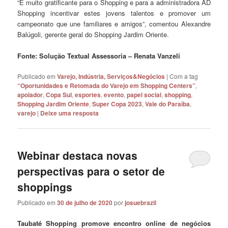
“É muito gratificante para o Shopping e para a administradora AD
Shopping incentivar estes jovens talentos e promover um
campeonato que une familiares e amigos”, comentou Alexandre
Balúgoli, gerente geral do Shopping Jardim Oriente.
Fonte: Solução Textual Assessoria – Renata Vanzeli
Publicado em
Varejo, Indústria, Serviços&Negócios
|
Com a tag
“Oportunidades e Retomada do Varejo em Shopping Centers”
,
apoiador
,
Copa Sul
,
esportes
,
evento
,
papel social
,
shopping
,
Shopping Jardim Oriente
,
Super Copa 2023
,
Vale do Paraíba
,
varejo
|
Deixe uma resposta
Webinar destaca novas
perspectivas para o setor de
shoppings
Publicado em
30 de julho de 2020
por
josuebrazil
Taubaté Shopping promove encontro online de negócios