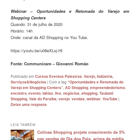
Webinar – Oportunidades e Retomada do Varejo em
Shopping Centers
Quando: 31 de julho de 2020
Horário: 14h
Onde: canal da AD Shopping no You Tube.
https://youtu.be/u08eXLsj-HI
Fonte: Communicare – Giovanni Romão
Publicado em
Cursos Eventos Palestras
,
Varejo, Indústria,
Serviços&Negócios
|
Com a tag
“Oportunidades e Retomada do
Varejo em Shopping Centers”
,
AD Shopping
,
empreendedorismo
,
encontro
,
evento
,
idéias
,
live
,
negócios
,
shopping
,
Taubaté
Shopping
,
Vale do Paraíba
,
varejo
,
vendas
,
webinar
,
YouTube
|
Deixe uma resposta
LEIA TAMBÉM
Colinas Shopping projeta crescimento de 5%
nas vendas de Dia dos Pais, acima da média