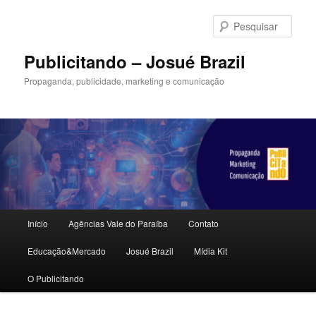
Pular
Pular
para
para
Pesqu
o
o
conteúdo
conteúdo
Publicitando – Josué Brazil
principal
secundário
Propaganda, publicidade, marketing e comunicação
Menu
Início
Agências Vale do Paraíba
Contato
principal
Educação&Mercado
Josué Brazil
Mídia Kit
O Publicitando