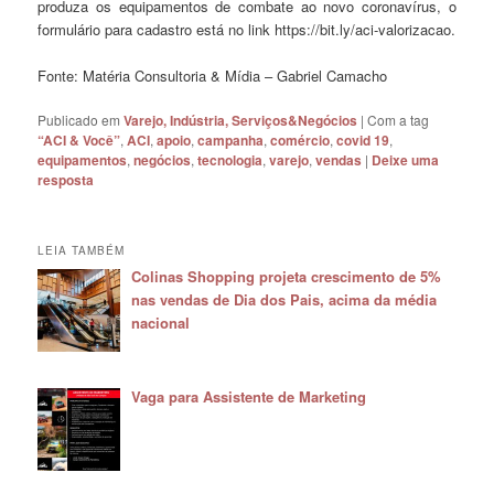
produza os equipamentos de combate ao novo coronavírus, o
formulário para cadastro está no link https://bit.ly/aci-valorizacao.
Fonte: Matéria Consultoria & Mídia – Gabriel Camacho
Publicado em
Varejo, Indústria, Serviços&Negócios
|
Com a tag
“ACI & Você”
,
ACI
,
apoio
,
campanha
,
comércio
,
covid 19
,
equipamentos
,
negócios
,
tecnologia
,
varejo
,
vendas
|
Deixe uma
resposta
LEIA TAMBÉM
Colinas Shopping projeta crescimento de 5%
nas vendas de Dia dos Pais, acima da média
nacional
Vaga para Assistente de Marketing