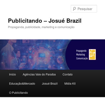
Pular
Pular
para
para
Pesqu
o
o
conteúdo
conteúdo
Publicitando – Josué Brazil
principal
secundário
Propaganda, publicidade, marketing e comunicação
Menu
Início
Agências Vale do Paraíba
Contato
principal
Educação&Mercado
Josué Brazil
Mídia Kit
O Publicitando