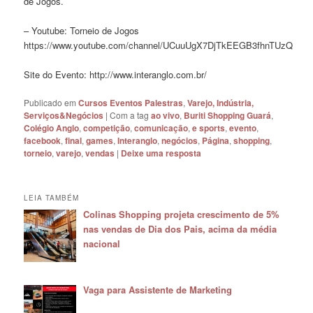
de Jogos.
– Youtube: Torneio de Jogos
https://www.youtube.com/channel/UCuuUgX7DjTkEEGB3fhnTUzQ
Site do Evento: http://www.interanglo.com.br/
Publicado em
Cursos Eventos Palestras
,
Varejo, Indústria,
Serviços&Negócios
|
Com a tag
ao vivo
,
Buriti Shopping Guará
,
Colégio Anglo
,
competição
,
comunicação
,
e sports
,
evento
,
facebook
,
final
,
games
,
Interanglo
,
negócios
,
Página
,
shopping
,
torneio
,
varejo
,
vendas
|
Deixe uma resposta
LEIA TAMBÉM
Colinas Shopping projeta crescimento de 5%
nas vendas de Dia dos Pais, acima da média
nacional
Vaga para Assistente de Marketing