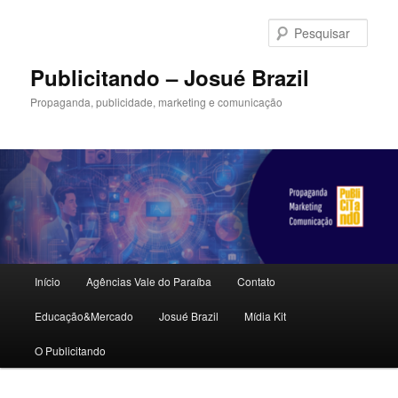
Pular
Pular
para
para
Pesqu
o
o
conteúdo
conteúdo
Publicitando – Josué Brazil
principal
secundário
Propaganda, publicidade, marketing e comunicação
Menu
Início
Agências Vale do Paraíba
Contato
principal
Educação&Mercado
Josué Brazil
Mídia Kit
O Publicitando