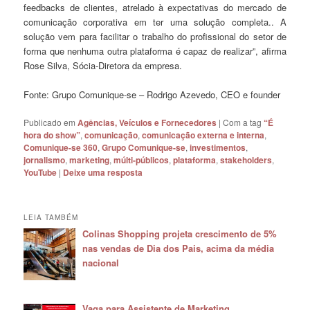
feedbacks de clientes, atrelado à expectativas do mercado de
comunicação corporativa em ter uma solução completa.. A
solução vem para facilitar o trabalho do profissional do setor de
forma que nenhuma outra plataforma é capaz de realizar”, afirma
Rose Silva, Sócia-Diretora da empresa.
Fonte: Grupo Comunique-se – Rodrigo Azevedo, CEO e founder
Publicado em
Agências, Veículos e Fornecedores
|
Com a tag
“É
hora do show”
,
comunicação
,
comunicação externa e interna
,
Comunique-se 360
,
Grupo Comunique-se
,
investimentos
,
jornalismo
,
marketing
,
múlti-públicos
,
plataforma
,
stakeholders
,
YouTube
|
Deixe uma resposta
LEIA TAMBÉM
Colinas Shopping projeta crescimento de 5%
nas vendas de Dia dos Pais, acima da média
nacional
Vaga para Assistente de Marketing