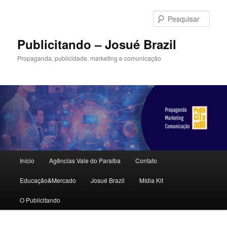
Pular
Pular
para
para
Pesqu
o
o
conteúdo
conteúdo
Publicitando – Josué Brazil
principal
secundário
Propaganda, publicidade, marketing e comunicação
Menu
Início
Agências Vale do Paraíba
Contato
principal
Educação&Mercado
Josué Brazil
Mídia Kit
O Publicitando