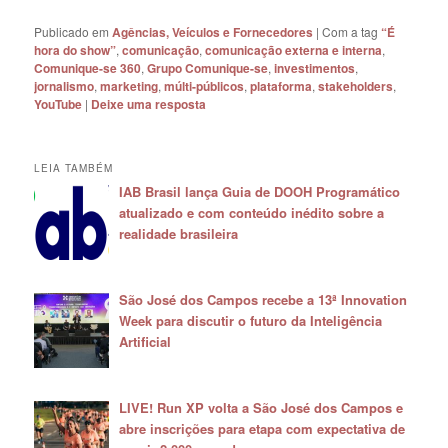
Publicado em
Agências, Veículos e Fornecedores
|
Com a tag
“É
hora do show”
,
comunicação
,
comunicação externa e interna
,
Comunique-se 360
,
Grupo Comunique-se
,
investimentos
,
jornalismo
,
marketing
,
múlti-públicos
,
plataforma
,
stakeholders
,
YouTube
|
Deixe uma resposta
LEIA TAMBÉM
IAB Brasil lança Guia de DOOH Programático
atualizado e com conteúdo inédito sobre a
realidade brasileira
São José dos Campos recebe a 13ª Innovation
Week para discutir o futuro da Inteligência
Artificial
LIVE! Run XP volta a São José dos Campos e
abre inscrições para etapa com expectativa de