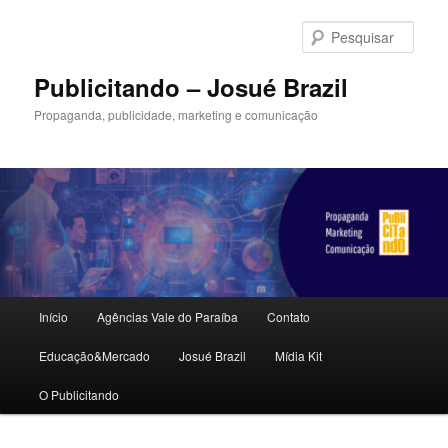
Pular
Pular
para
para
Pesqu
o
o
conteúdo
conteúdo
Publicitando – Josué Brazil
principal
secundário
Propaganda, publicidade, marketing e comunicação
Menu
Início
Agências Vale do Paraíba
Contato
principal
Educação&Mercado
Josué Brazil
Mídia Kit
O Publicitando