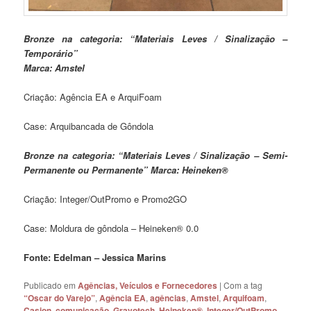
Bronze na categoria: “Materiais Leves / Sinalização –
Temporário”
Marca: Amstel
Criação: Agência EA e ArquiFoam
Case: Arquibancada de Gôndola
Bronze na categoria: “Materiais Leves / Sinalização – Semi-
Permanente ou Permanente”
Marca: Heineken®
Criação: Integer/OutPromo e Promo2GO
Case: Moldura de gôndola – Heineken® 0.0
Fonte: Edelman – Jessica Marins
Publicado em
Agências, Veículos e Fornecedores
|
Com a tag
“Oscar do Varejo”
,
Agência EA
,
agências
,
Amstel
,
Arquifoam
,
Casion
,
comunicação
,
Gravotech
,
Heineken®
,
Integer/OutPromo
,