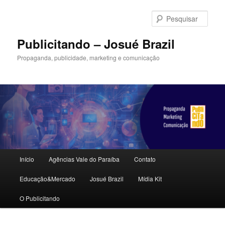
Pular
Pular
para
para
Pesqu
o
o
conteúdo
conteúdo
Publicitando – Josué Brazil
principal
secundário
Propaganda, publicidade, marketing e comunicação
Menu
Início
Agências Vale do Paraíba
Contato
principal
Educação&Mercado
Josué Brazil
Mídia Kit
O Publicitando