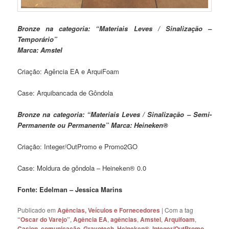
Bronze na categoria: “Materiais Leves / Sinalização –
Temporário”
Marca: Amstel
Criação: Agência EA e ArquiFoam
Case: Arquibancada de Gôndola
Bronze na categoria: “Materiais Leves / Sinalização – Semi-
Permanente ou Permanente”
Marca: Heineken®
Criação: Integer/OutPromo e Promo2GO
Case: Moldura de gôndola – Heineken® 0.0
Fonte: Edelman – Jessica Marins
Publicado em
Agências, Veículos e Fornecedores
|
Com a tag
“Oscar do Varejo”
,
Agência EA
,
agências
,
Amstel
,
Arquifoam
,
Casion
,
comunicação
,
Gravotech
,
Heineken®
,
Integer/OutPromo
,