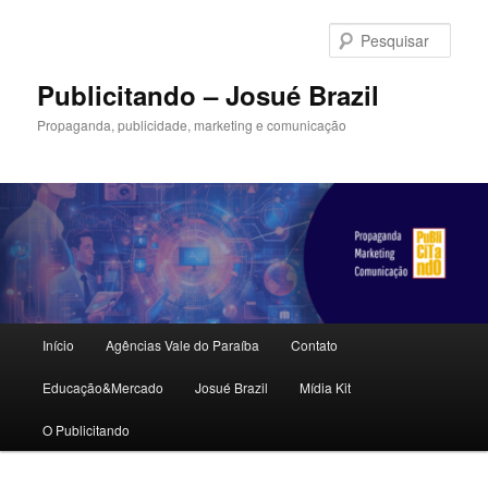
Pular
Pular
para
para
Pesqu
o
o
conteúdo
conteúdo
Publicitando – Josué Brazil
principal
secundário
Propaganda, publicidade, marketing e comunicação
Menu
Início
Agências Vale do Paraíba
Contato
principal
Educação&Mercado
Josué Brazil
Mídia Kit
O Publicitando