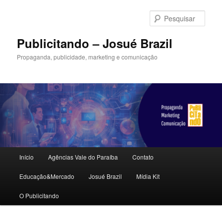
Pular
Pular
para
para
Pesqu
o
o
conteúdo
conteúdo
Publicitando – Josué Brazil
principal
secundário
Propaganda, publicidade, marketing e comunicação
Menu
Início
Agências Vale do Paraíba
Contato
principal
Educação&Mercado
Josué Brazil
Mídia Kit
O Publicitando