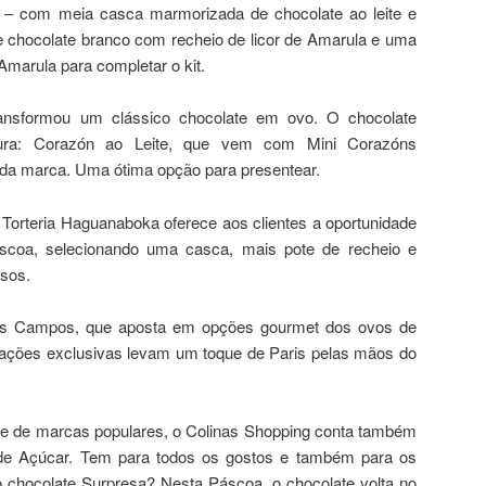
 – com meia casca marmorizada de chocolate ao leite e
 chocolate branco com recheio de licor de Amarula e uma
 Amarula para completar o kit.
ansformou um clássico chocolate em ovo. O chocolate
ura: Corazón ao Leite, que vem com Mini Corazóns
da marca. Uma ótima opção para presentear.
Torteria Haguanaboka oferece aos clientes a oportunidade
scoa, selecionando uma casca, mais pote de recheio e
rsos.
s Campos, que aposta em opções gourmet dos ovos de
riações exclusivas levam um toque de Paris pelas mãos do
e de marcas populares, o Colinas Shopping conta também
e Açúcar. Tem para todos os gostos e também para os
chocolate Surpresa? Nesta Páscoa, o chocolate volta no