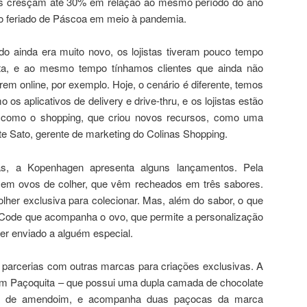
as cresçam até 30% em relação ao mesmo período do ano
o feriado de Páscoa em meio à pandemia.
do ainda era muito novo, os lojistas tiveram pouco tempo
ata, e ao mesmo tempo tínhamos clientes que ainda não
m online, por exemplo. Hoje, o cenário é diferente, temos
 os aplicativos de delivery e drive-thru, e os lojistas estão
 como o shopping, que criou novos recursos, como uma
rete Sato, gerente de marketing do Colinas Shopping.
as, a Kopenhagen apresenta alguns lançamentos. Pela
 em ovos de colher, que vêm recheados em três sabores.
r exclusiva para colecionar. Mas, além do sabor, o que
ode que acompanha o ovo, que permite a personalização
er enviado a alguém especial.
arcerias com outras marcas para criações exclusivas. A
m Paçoquita – que possui uma dupla camada de chocolate
ta de amendoim, e acompanha duas paçocas da marca