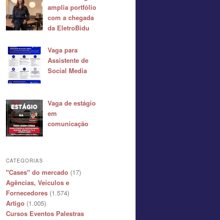
amplia portfólio
com a chegada
da EletroBidu
Vaga para
Assistente de
Social Media
Vaga de estágio
em
comunicação
CATEGORIAS
"Cases" do mercado
(17)
Agências, Veículos e
Fornecedores
(1.574)
Artigo
(1.005)
Cursos Eventos Palestras