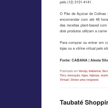
pelo (12) 3131-4141.
O Pão de Açúcar do Colinas 
encomendar com até 48 horas
das receitas plant-based com
dois produtos utilizam a carne 
Para comprar ou entrar em co
lojas ou a vitrine virtual pelo 
Fonte: CABANA | Alexia Sil
Publicado em
Varejo, Indústria, S
Thru
,
inovação
,
lojas
,
lojistas
,
mark
Virtual
|
Deixe uma resposta
Taubaté Shoppi