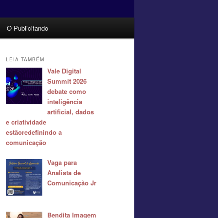
O Publicitando
LEIA TAMBÉM
Vale Digital
Summit 2026
debate como
inteligência
artificial, dados
e criatividade
estãoredefinindo a
comunicação
Vaga para
Analista de
Comunicação Jr
Bendita Imagem