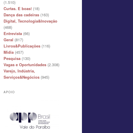
(1.510)
Curtas. E boas!
(18)
Dança das cadeiras
(163)
Digital, Tecnologia&Inovação
(468)
Entrevista
(66)
Geral
(817)
Livros&Publicações
(116)
Mídia
(457)
Pesquisa
(130)
Vagas e Oportunidades
(2.308)
Varejo, Indústria,
Serviços&Negócios
(945)
APOIO