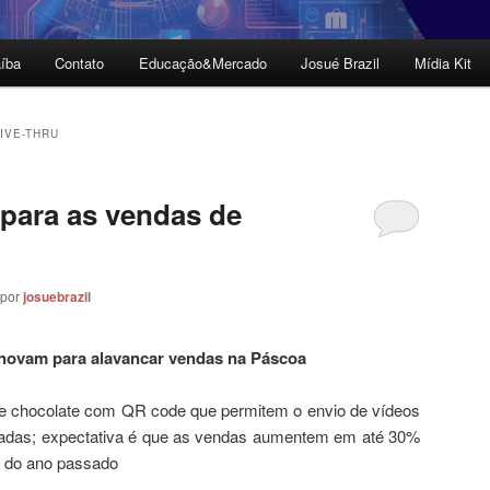
íba
Contato
Educação&Mercado
Josué Brazil
Mídia Kit
IVE-THRU
para as vendas de
por
josuebrazil
inovam para alavancar vendas na Páscoa
de chocolate com QR code que permitem o envio de vídeos
adas; expectativa é que as vendas aumentem em até 30%
 do ano passado