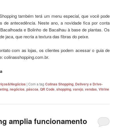
Shopping também terá um menu especial, que você pode
 de antecedência. Neste ano, a novidade fica por conta
 Bacalhoada e Bolinho de Bacalhau à base de plantas. Os
de jaca, que recria a textura das fibras do peixe.
ntato com as lojas, os clientes podem acessar o guia de
site: colinasshopping.com.br.
va
erviços&Negócios
|
Com a tag
Colinas Shopping
,
Delivery e Drive-
eting
,
negócios
,
páscoa
,
QR Code
,
shopping
,
varejo
,
vendas
,
Vitrine
ng amplia funcionamento