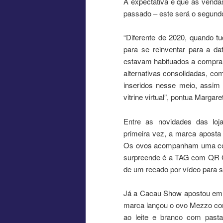
A expectativa é que as vend
passado – este será o segund
“Diferente de 2020, quando tu
para se reinventar para a d
estavam habituados a comprare
alternativas consolidadas, como
inseridos nesse meio, assim
vitrine virtual”, pontua Marga
Entre as novidades das loj
primeira vez, a marca aposta
Os ovos acompanham uma colhe
surpreende é a TAG com QR C
de um recado por vídeo para s
Já a Cacau Show apostou em p
marca lançou o ovo Mezzo co
ao leite e branco com pas