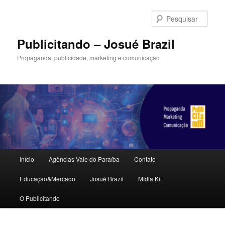
Pular
Pular
para
para
Pesqu
o
o
conteúdo
conteúdo
Publicitando – Josué Brazil
principal
secundário
Propaganda, publicidade, marketing e comunicação
Menu
Início
Agências Vale do Paraíba
Contato
principal
Educação&Mercado
Josué Brazil
Mídia Kit
O Publicitando