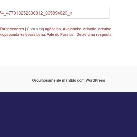
 Fornecedores
|
Com a tag
agências
,
Avalanche
,
criação
,
criativo
,
propaganda valeparaibana
,
Vale do Paraíba
|
Deixe uma resposta
Orgulhosamente mantido com WordPress