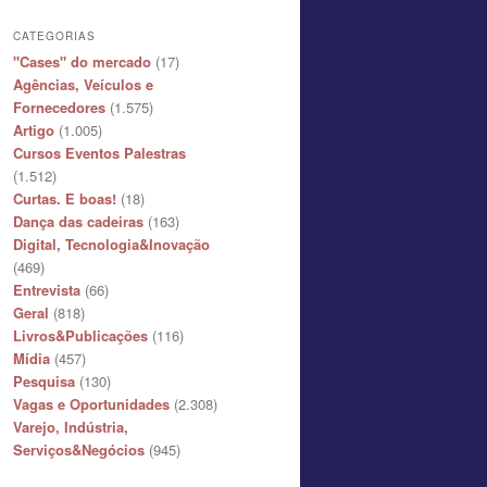
CATEGORIAS
"Cases" do mercado
(17)
Agências, Veículos e
Fornecedores
(1.575)
Artigo
(1.005)
Cursos Eventos Palestras
(1.512)
Curtas. E boas!
(18)
Dança das cadeiras
(163)
Digital, Tecnologia&Inovação
(469)
Entrevista
(66)
Geral
(818)
Livros&Publicações
(116)
Mídia
(457)
Pesquisa
(130)
Vagas e Oportunidades
(2.308)
Varejo, Indústria,
Serviços&Negócios
(945)