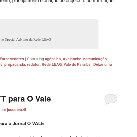
mento, planejamento e criação de projetos e comunicação
vo Special Advisor da Rede LEAG
 Fornecedores
|
Com a tag
agências
,
Avalanche
,
comunicação
,
ov
,
propaganda
,
redator
,
Rede LEAG
,
Vale do Paraíba
|
Deixe uma
VT para O Vale
por
josuebrazil
para o Jornal O VALE