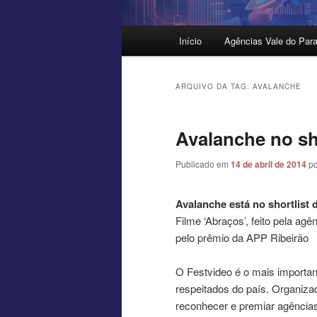
Menu
Início
Agências Vale do Para
principal
ARQUIVO DA TAG:
AVALANCHE
Avalanche no sho
Publicado em
14 de abril de 2014
p
Avalanche está no shortlist 
Filme ‘Abraços’, feito pela ag
pelo prêmio da APP Ribeirão
O Festvideo é o mais importante
respeitados do país. Organiza
reconhecer e premiar agências,