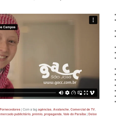
 Fornecedores
|
Com a tag
agências
,
Avalanche
,
Comercial de TV
,
,
mercado publicitário
,
prêmio
,
propaganda
,
Vale do Paraíba
|
Deixe