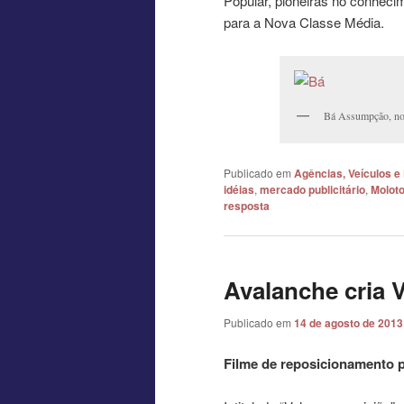
Popular, pioneiras no conheci
para a Nova Classe Média.
Bá Assumpção, no
Publicado em
Agências, Veículos e
idéias
,
mercado publicitário
,
Molot
resposta
Avalanche cria 
Publicado em
14 de agosto de 2013
Filme de reposicionamento 