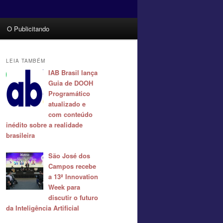
O Publicitando
LEIA TAMBÉM
IAB Brasil lança
Guia de DOOH
Programático
atualizado e
com conteúdo
inédito sobre a realidade
brasileira
São José dos
Campos recebe
a 13ª Innovation
Week para
discutir o futuro
da Inteligência Artificial