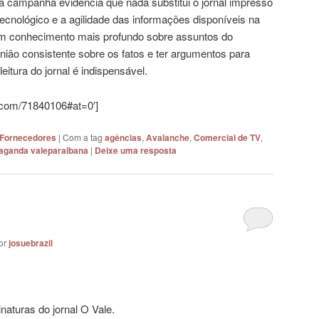
”, a campanha evidencia que nada substitui o jornal impresso
nológico e a agilidade das informações disponíveis na
a um conhecimento mais profundo sobre assuntos do
nião consistente sobre os fatos e ter argumentos para
leitura do jornal é indispensável.
o.com/71840106#at=0′]
 Fornecedores
|
Com a tag
agências
,
Avalanche
,
Comercial de TV
,
aganda valeparaibana
|
Deixe uma resposta
or
josuebrazil
naturas do jornal O Vale.