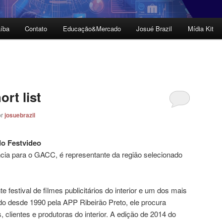
íba
Contato
Educação&Mercado
Josué Brazil
Mídia Kit
rt list
or
josuebrazil
do Festvideo
ência para o GACC, é representante da região selecionado
 festival de filmes publicitários do interior e um dos mais
do desde 1990 pela APP Ribeirão Preto, ele procura
 clientes e produtoras do interior. A edição de 2014 do