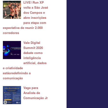
LIVE! Run XP
volta a São José
dos Campos e
abre inscrições
para etapa com
expectativa de reunir 2.000
corredores
Vale Digital
Summit 2026
debate como
inteligência
artificial, dados
e criatividade
estãoredefinindo a
comunicação
Vaga para
Analista de
Comunicação Jr