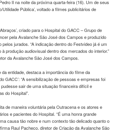
edro II na noite da próxima quarta-feira (16). Um de seus
Utilidade Pública’, voltado a filmes publicitários de
 ‘Abraços’, criado para o Hospital do GACC – Grupo de
âncer pela Avalanche São José dos Campos e produzido
o pelos jurados. “A indicação dentro do Festvideo já é um
 à produção audiovisual dentro dos mercados do interior.”
retor da Avalanche São José dos Campos.
da entidade, destaca a importância do filme da
do GACC’: “A sensibilização de pessoas e empresas foi
udesse sair de uma situação financeira difícil e
as do Hospital”.
eita de maneira voluntária pela Outracena e os atores e
ários e pacientes do Hospital. “É uma honra grande
a causa tão nobre e num contexto tão delicado quanto o
firma Raul Pacheco, diretor de Criação da Avalanche São