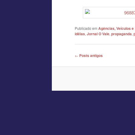
Publicado em
Agências, Veículos e
idéias
,
Jornal O Vale
,
propaganda
,
Navegação
←
Posts antigos
de
posts