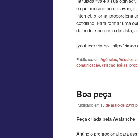
Intitulada “Vale a sua opinião
e que, mesmo com o avanço tec
internet, o jornal proporcion
cotidiano. Para formar uma opi
defender seu ponto de vista, a 
[youtuber vimeo=’http://vime
Publicado em
Agências, Veículos e
comunicação
,
criação
,
idéias
,
prop
Boa peça
Publicado em
16 de maio de 2013
p
Peça criada pela Avalanche
Anúncio promocional para assi