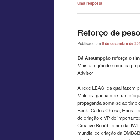
uma resposta
Reforço de pes
Publicado em
6 de dezembro de 20
Bá Assumpção reforça o tim
Mais um grande nome da pro
Advisor
A rede LEAG, da qual fazem 
Molotov, ganha mais um craq
propaganda soma-se ao time d
Beck, Carlos Chiesa, Hans Dam
de criação e VP de importante
Creative Board Latam da JWT,
mundial de criação da DMB&B.