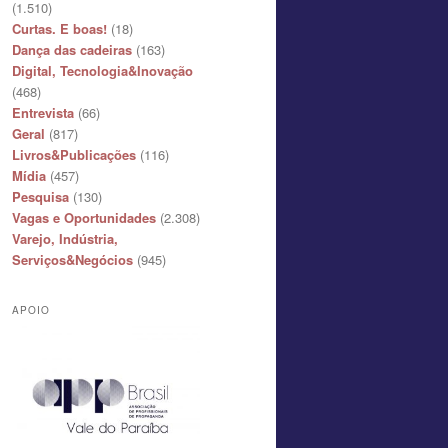
(1.510)
Curtas. E boas!
(18)
Dança das cadeiras
(163)
Digital, Tecnologia&Inovação
(468)
Entrevista
(66)
Geral
(817)
Livros&Publicações
(116)
Mídia
(457)
Pesquisa
(130)
Vagas e Oportunidades
(2.308)
Varejo, Indústria,
Serviços&Negócios
(945)
APOIO