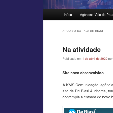
Menu
Início
Agências Vale do Para
principal
ARQUIVO DA TAG:
DE BIASI
Na atividade
Publicado em
1 de abril de 2020
po
Site novo desenvolvido
A KMS Comunicação, agência 
site da De Biasi Auditores, t
contempla a entrada do novo blo