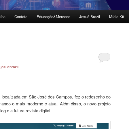
íba
Contato
Educação&Mercado
Josué Brazil
Mídia Kit
r
josuebrazil
localizada em São José dos Campos, fez o redesenho do
ornando-o mais moderno e atual. Além disso, o novo projeto
g e a futura revista digital.