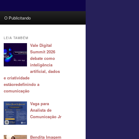
O Publicitando
LEIA TAMBÉM
Vale Digital
Summit 2026
debate como
inteligência
artificial, dados
e criatividade
estãoredefinindo a
comunicação
Vaga para
Analista de
Comunicação Jr
Bendita Imagem