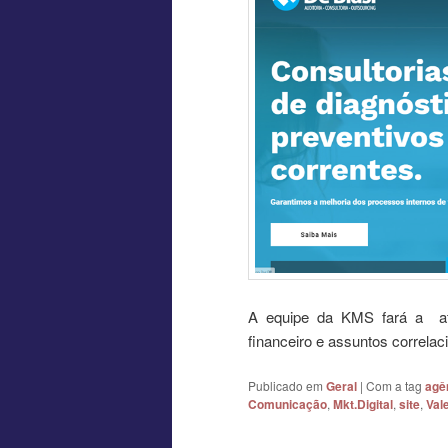
A equipe da KMS fará a atu
financeiro e assuntos correlac
Publicado em
Geral
|
Com a tag
agê
Comunicação
,
Mkt.Digital
,
site
,
Val