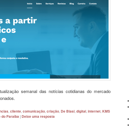
alização semanal das notícias cotidianas do mercado
ionados.
ncias
,
cliente
,
comunicação
,
criação
,
De Biasi
,
digital
,
internet
,
KMS
e do Paraíba
|
Deixe uma resposta