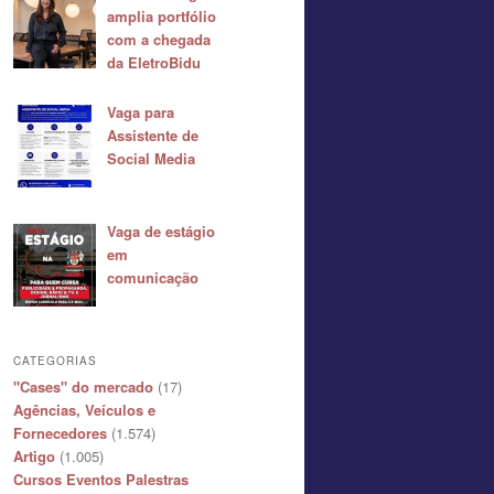
amplia portfólio
com a chegada
da EletroBidu
Vaga para
Assistente de
Social Media
Vaga de estágio
em
comunicação
CATEGORIAS
"Cases" do mercado
(17)
Agências, Veículos e
Fornecedores
(1.574)
Artigo
(1.005)
Cursos Eventos Palestras