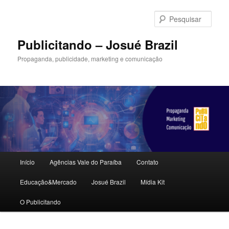
Pular
Pular
para
para
Pesqu
o
o
conteúdo
conteúdo
Publicitando – Josué Brazil
principal
secundário
Propaganda, publicidade, marketing e comunicação
Menu
Início
Agências Vale do Paraíba
Contato
principal
Educação&Mercado
Josué Brazil
Mídia Kit
O Publicitando