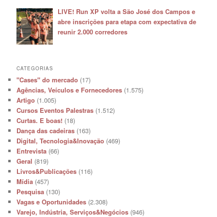
LIVE! Run XP volta a São José dos Campos e
abre inscrições para etapa com expectativa de
reunir 2.000 corredores
CATEGORIAS
"Cases" do mercado
(17)
Agências, Veículos e Fornecedores
(1.575)
Artigo
(1.005)
Cursos Eventos Palestras
(1.512)
Curtas. E boas!
(18)
Dança das cadeiras
(163)
Digital, Tecnologia&Inovação
(469)
Entrevista
(66)
Geral
(819)
Livros&Publicações
(116)
Mídia
(457)
Pesquisa
(130)
Vagas e Oportunidades
(2.308)
Varejo, Indústria, Serviços&Negócios
(946)