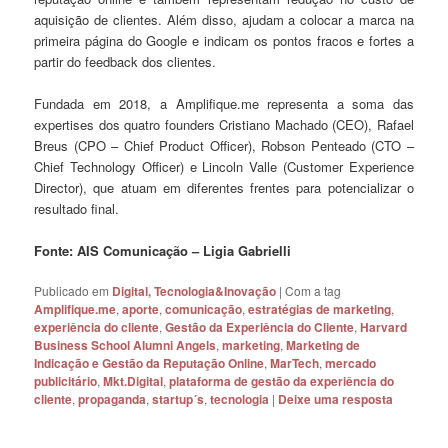
aquisição de clientes. Além disso, ajudam a colocar a marca na
primeira página do Google e indicam os pontos fracos e fortes a
partir do feedback dos clientes.
Fundada em 2018, a Amplifique.me representa a soma das
expertises dos quatro founders Cristiano Machado (CEO), Rafael
Breus (CPO – Chief Product Officer), Robson Penteado (CTO –
Chief Technology Officer) e Lincoln Valle (Customer Experience
Director), que atuam em diferentes frentes para potencializar o
resultado final.
Fonte: AIS Comunicação – Ligia Gabrielli
Publicado em
Digital, Tecnologia&Inovação
|
Com a tag
Amplifique.me
,
aporte
,
comunicação
,
estratégias de marketing
,
experiência do cliente
,
Gestão da Experiência do Cliente
,
Harvard
Business School Alumni Angels
,
marketing
,
Marketing de
Indicação e Gestão da Reputação Online
,
MarTech
,
mercado
publicitário
,
Mkt.Digital
,
plataforma de gestão da experiência do
cliente
,
propaganda
,
startup´s
,
tecnologia
|
Deixe uma resposta