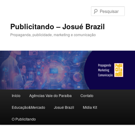
Pular
Pular
para
para
Pesqu
o
o
conteúdo
conteúdo
Publicitando – Josué Brazil
principal
secundário
Propaganda, publicidade, marketing e comunicação
Menu
Início
Agências Vale do Paraíba
Contato
principal
Educação&Mercado
Josué Brazil
Mídia Kit
O Publicitando